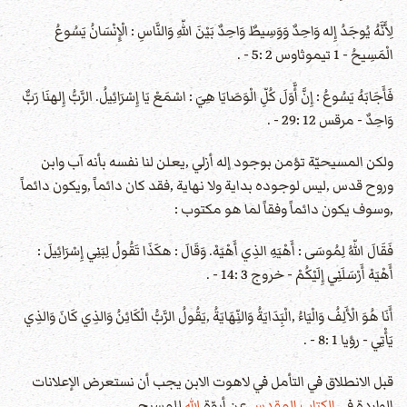
لِأَنَّهُ يُوجَدُ إِله وَاحِدٌ وَوَسِيطٌ وَاحِدٌ بَيْنَ اللّهِ وَالنَّاسِ : الْإِنْسَانُ يَسُوعُ
الْمَسِيحُ - 1 تيموثاوس 2 :5 - .
فَأَجَابَهُ يَسُوعُ : إِنَّ أَّوَلَ كُلِّ الْوَصَايَا هِيَ : اسْمَعْ يَا إِسْرَائِيلُ. الرَّبُّ إِلهنَا رَبٌّ
وَاحِدٌ - مرقس 12 :29 - .
ولكن المسيحيّة تؤمن بوجود إله أزلي ,يعلن لنا نفسه بأنه آب وابن
وروح قدس ,ليس لوجوده بداية ولا نهاية ,فقد كان دائماً ,ويكون دائماً
,وسوف يكون دائماً وفقاً لما هو مكتوب :
فَقَالَ اللّهُ لِمُوسَى : أَهْيَهِ الذِي أَهْيَهْ. وَقَالَ : هكَذَا تَقُولُ لِبَنِي إِسْرَائِيلَ :
أَهْيَهْ أَرْسَلَنِي إِلَيْكُمْ - خروج 3 :14 - .
أَنَا هُوَ الْأَلِفُ وَالْيَاءُ ,الْبَِدَايَةُ وَالنِّهَايَةُ ,يَقُولُ الرَّبُّ الْكَائِنُ وَالذِي كَانَ وَالذِي
يَأْتِي - رؤيا 1 :8 - .
قبل الانطلاق في التأمل في لاهوت الابن يجب أن نستعرض الإعلانات
الواردة في
الكتاب المقدس
عن أبوّة
الله
للمسيح.