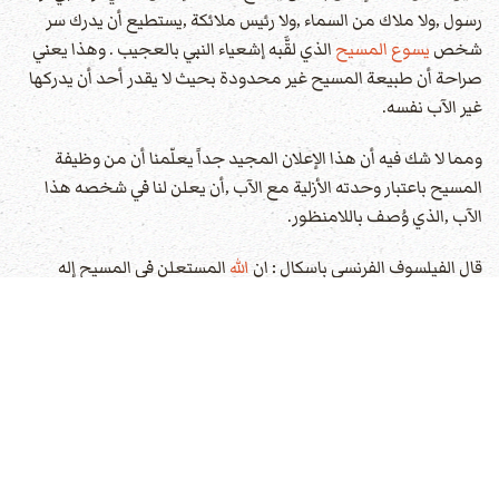
رسول ,ولا ملاك من السماء ,ولا رئيس ملائكة ,يستطيع أن يدرك سر
شخص
يسوع المسيح
الذي لقَّبه إشعياء النبي بالعجيب . وهذا يعني
صراحة أن طبيعة المسيح غير محدودة بحيث لا يقدر أحد أن يدركها
غير الآب نفسه.
ومما لا شك فيه أن هذا الإعلان المجيد جداً يعلّمنا أن من وظيفة
المسيح باعتبار وحدته الأزلية مع الآب ,أن يعلن لنا في شخصه هذا
الآب ,الذي وُصف باللامنظور.
قال الفيلسوف الفرنسي باسكال : ان
الله
المستعلن في المسيح إله
يقترب إليه الإنسان في غير كبرياء ,ويتذلّل أمامه في غير يأس أو إهدار
للكرامة.
وفي
يسوع المسيح
لا نعرف
الله
فقط ,بل نعرف أنفسنا أيضاً ,وبدونه لا
نعرف ما هي حياتنا ,ولا ما هو موتنا ,ولا مَنْ هو
الله
ولا ما هي أنفسنا
- تأملات عن نشرة لاروس 11 :41 - .