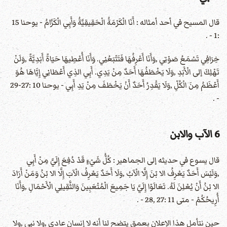
قال المسيح في أحد أمثاله : أَنَا الْكَرْمَةُ الْحَقِيقِيَّةُ وَأَبِي الْكَرَّامُ - يوحنا 15
:1 - .
خِرَافِي تَسْمَعُ صَوْتِي ,وَأَنَا أَعْرِفُهَا فَتَتْبَعُنِي. وَأَنَا أُعْطِيهَا حَيَاةً أَبَدِيَّةً ,وَلَنْ
تَهْلِكَ إلى الْأَبَدِ ,وَلَا يَخْطَفُهَا أَحَدٌ مِنْ يَدِي. أَبِي الذِي أَعْطَانِي إِيَّاهَا هُوَ
أَعْظَمُ مِنَ الْكُلِّ ,وَلَا يَقْدِرُ أَحَدٌ أَنْ يَخْطَفَ مِنْ يَدِ أَبِي - يوحنا 10 :27-29
- .
6 الآب والابن
قال يسوع في حديثه إلى الجماهير : كُلُّ شَيْءٍ قَدْ دُفِعَ إِلَيَّ مِنْ أَبِي
,وَلَيْسَ أَحَدٌ يَعْرِفُ الا بْنَ إِلَّا الْآبُ ,وَلَا أَحَدٌ يَعْرِفُ الْآبَ إِلَّا الا بْنُ وَمَنْ أَرَادَ
الا بْنُ أَنْ يُعْلِنَ لَهُ. تَعَالَوْا إِلَيَّ يَا جَمِيعَ الْمُتْعَبِينَ وَالثَّقِيلِي الْأَحْمَالِ ,وَأَنَا
أُرِيحُكُمْ - متى 11 :27 ,28 - .
حين نتأمل هذا الإعلان بعمق يتضح لنا أنه لا إنسان عادي ,ولا نبي ,ولا