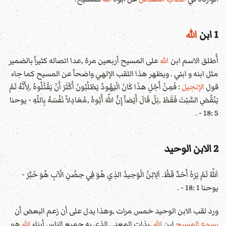
1 ابن
الله
أُطلق الاسم ابن
الله
على المسيح أربعين مرة ,عدا اتصاله كثيراً بالضمير
مثل ابنه و ابني . ويظهر هذا اللقب الإلهي واضحاً عن المسيح كما جاء
قول
الإنجيل
: فَمِنْ أَجْلِ هذَا كَانَ الْيَهُودُ يَطْلُبُونَ أَكْثَرَ أَنْ يَقْتُلُوهُ ,لِأَنَّهُ لَمْ
يَنْقُضِ السَّبْتَ فَقَطْ ,بَلْ قَالَ أَيْضاً إِنَّ اللّهَ أَبُوهُ ,مُعَادِلاً نَفْسَهُ بِاللّهِ - يوحنا
5 :18 - .
2 الابن الوحيد
اَللّهُ لَمْ يَرَهُ أَحَدٌ قَطُّ. اَلِابْنُ الْوَحِيدُ الذِي هُوَ فِي حِضْنِ الْآبِ هُوَ خَبَّرَ -
يوحنا 1 :18 - .
ورد لقب الابن الوحيد خمس مرات ,وهذا يدل على أن زعم البعض أن
يسوع المسيح
ابن
الله
,بذات المعنى الذي به جميع الناس أبناء
الله
هو