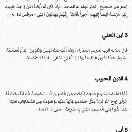
زعم غير صحيح. انظر قوله له المجد : فَإِذْ كَانَ لَهُ أَيْضاً ا بْنٌ وَاحِدٌ حَبِيبٌ
إِلَيْهِ ،أَرْسَلَهُ أَيْضاً إِلَيْهِمْ أَخِيراً ,قَائِلاً : إِنَّهُمْ يَهَابُونَ ا بْنِي - مرقس 12 :6 - .
3 ابن العلي
قال ملاك الرب لمريم العذراء : وَهَا أَنْتِ سَتَحْبَلِينَ وَتَلِدِينَ ا بْناً وَتُسَمِّينَهُ
يَسُوعَ. هذَا يَكُونُ عَظِيماً ,وَا بْنَ الْعَلِيِّ يُدْعَى - لوقا 1 :31،32 - .
4 الابن الحبيب
فَلَمَّا اعْتَمَدَ يَسُوعُ صَعِدَ لِلْوَقْتِ مِنَ الْمَاءِ ,وَإِذَا السَّمَاوَاتُ قَدِ انْفَتَحَتْ لَهُ
,فَرَأَى رُوحَ اللّهِ نَازِلاً مِثْلَ حَمَامَةٍ وَآتِياً عَلَيْهِ ,وَصَوْتٌ مِنَ السَّمَاوَاتِ قَائِلاً :
هذَا هُوَ ا بْنِي الْحَبِيبُ الذِي بِهِ سُرِرْتُ - متى 3 :16،17 - .
5 أبي