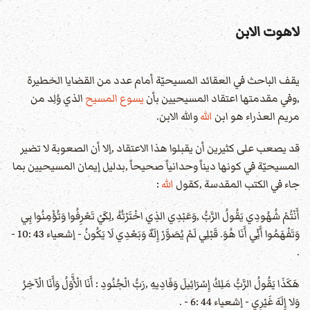
لاهوت الابن
يقف الباحث في العقائد المسيحيّة أمام عدد من القضايا الخطيرة
,وفي مقدمتها اعتقاد المسيحيين بأن
يسوع المسيح
الذي وُلِد من
مريم العذراء هو ابن
الله
والله الابن.
قد يصعب على كثيرين أن يقبلوا هذا الاعتقاد ,إلا أن الصعوبة لا تضير
المسيحيّة في كونها ديناً وحدانياً صحيحاً ,بدليل إيمان المسيحيين بما
جاء في الكتب المقدسة ,كقول
الله
:
أَنْتُمْ شُهُودِي يَقُولُ الرَّبُّ ,وَعَبْدِي الذِي اخْتَرْتُهُ ,لِكَيْ تَعْرِفُوا وَتُؤْمِنُوا بِي
وَتَفْهَمُوا أَنِّي أَنَا هُوَ. قَبْلِي لَمْ يُصَوَّرْ إِلَهٌ وَبَعْدِي لَا يَكُونُ - إشعياء 43 :10 -
.
هَكَذَا يَقُولُ الرَّبُّ مَلِكُ إِسْرَائِيلَ وَفَادِيهِ ,رَبُّ الْجُنُودِ : أَنَا الْأَّوَلُ وَأَنَا الْآخِرُ
وَلا إِلَهَ غَيْرِي - إشعياء 44 :6 - .