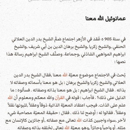
عمانوئيل الله معنا
في سنة 905 ه عُقد في الأزهر اجتماع ضمَّ الشيخ بدر الدين العلائي
الحنفي ,والشيخ زكريا ,والشيخ برهان الدين بن أبي شريف ,والشيخ
ابراهيم المواهبي الشاذلي ,وجماعة. وصنَّف الشيخ ابراهيم رسالة هذا
نصها :
بُحث في الاجتماع موضوع معيّة
الله
معنا ,فقال الشيخ بدر الدين
العلائي والشيخ زكريا والشيخ برهان : بل هو معنا بأسمائه وصفاته لا
بذاته . فقال الشيخ ابراهيم : بل هو معنا بذاته وصفاته . فسألوه : ما
الدليل على ذلك؟ . فأجاب : قوله في
القرآن
والله معكم ومعلوم أن
الله
علم على الذات. فيجب اعتقاد المعيّة الذاتية ذوقاً وعقلاً ,لثبوتها نقلاً
وعقلاً . فقالوا له : أوضح لنا ذلك . فقال : حقيقة المعيّة مصاحبة شيء
لآخر ,سواء واجبين كذات
الله
تعالى مع صفاته ,أو جائزين كالإنسان مع
مثله. أو واجباً وجائزاً ,وهو معيّة
الله
تعالى لخَلقه بذاته وصفاته