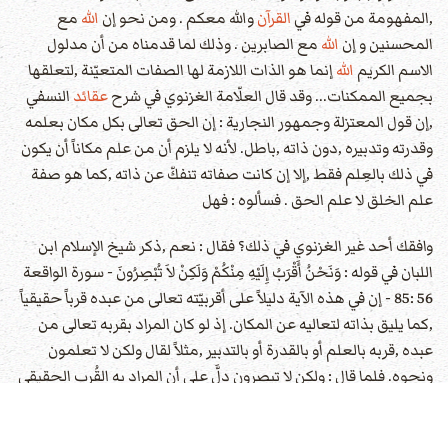
,المفهومة من قوله في
القرآن
والله معكم . ومن نحو إن
الله
مع
المحسنين و إن
الله
مع الصابرين . وذلك لما قدمناه من أن مدلول
الاسم الكريم
الله
إنما هو الذات اللازمة لها الصفات المتعيّنة ,لتعلقها
بجميع الممكنات... وقد قال العلّامة الغزنوي في شرح
عقائد
النسفي
,إن قول المعتزلة وجمهور النجارية : إن الحق تعالى بكل مكان بعلمه
وقدرته وتدبيره ,دون ذاته ,باطل. لأنه لا يلزم أن من علم مكاناً أن يكون
في ذلك بالعِلم فقط ,إلا إن كانت صفاته تنفكّ عن ذاته ,كما هو صفة
علم الخلق لا علم الحق . فسألوه : فهل
وافقك أحد غير الغزنوي في ذلك؟ فقال : نعم ,ذكر شيخ الإسلام ابن
اللبان في قوله : وَنَحْنُ أَقْرَبُ إِلَيْهِ مِنْكُمْ وَلَكِنْ لاَ تُبْصِرُونَ - سورة الواقعة
56 :85 - إن في هذه الآية دليلاً على أقربيّته تعالى من عبده قرباً حقيقياً
,كما يليق بذاته لتعاليه عن المكان. إذ لو كان المراد بقربه تعالى من
عبده ,قربه بالعلم أو بالقدرة أو بالتدبير ,مثلاً لقال ولكن لا تعلمون
ونحوه. فلما قال : ولكن لا تبصرون دلَّ على أن المراد به القُرب الحقيقي
المدرك بالبصر ,لو كشف
الله
عن بصرنا. فإن من المعلوم أن البصر لا
يتعلق لإدراكه بالصفات المعنوية ,وإنما يتعلق بالحقائق المرئية. قال