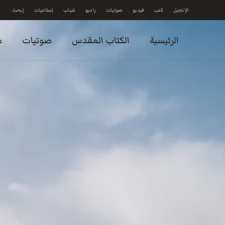
الإنجيل
كتب
فيديو
صوتيات
راديو
شباب
إسلاميات
إبحث
Skip to main content
الرئيسية
الكتاب المقدس
صوتيات
م