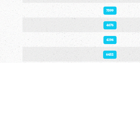
7399
4676
4196
6452
9490
3344