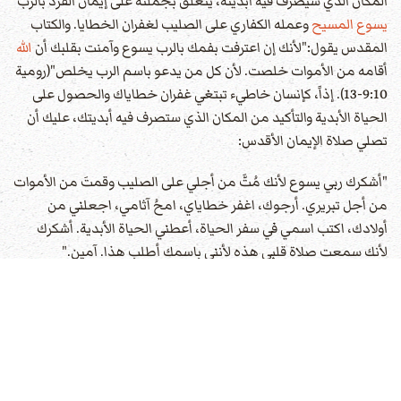
المكان الذي سيصرف فيه أبديته، يتعلق بجملته على إيمان الفرد بالرب
يسوع المسيح
وعمله الكفاري على الصليب لغفران الخطايا. والكتاب
المقدس يقول:"لأنك إن اعترفت بفمك بالرب يسوع وآمنت بقلبك أن
الله
أقامه من الأموات خلصت. لأن كل من يدعو باسم الرب يخلص"(رومية
9:10-13). إذاً، كإنسان خاطيء تبتغي غفران خطاياك والحصول على
الحياة الأبدية والتأكيد من المكان الذي ستصرف فيه أبديتك، عليك أن
تصلي صلاة الإيمان الأقدس:
"أشكرك ربي يسوع لأنك مُتَّ من أجلي على الصليب وقمتَ من الأموات
من أجل تبريري. أرجوك، اغفر خطاياي، امحُ آثامي، اجعلني من
أولادك، اكتب اسمي في سفر الحياة، أعطني الحياة الأبدية. أشكرك
لأنك سمعت صلاة قلبي هذه لأنني باسمك أطلب هذا. آمين."
كلمة لا بدّ منها؟
كيف يمكن لإنسان مذنب أن يكون له أي أمل بعدالة القانون إن وقف
أمام قاض هو نفسه الخصم؟ يثبت
الكتاب المقدس
حقيقة مجيء