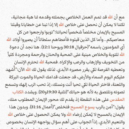
مع أن
الله
قد تمم العمل الخلاصي بجملته وقدمه لنا هبة مجانية،
لكننا لا يمكن أن نحصل على خلاص
الله
إلا إذا تبنا عن خطايانا وقبلنا
المسيح بالإيمان مخلصاً شخصياً لحياتنا:"توبوا وارجعوا عن كل
معاصيكم.. وأما كل الذين قبلوه فأعطاهم سلطاناً أن يصيروا أولاد
الله
أي المؤمنون باسمه"(حزقيال 30:18 ويوحنا 12:1). هنا نجد أن دعوة
الله
للتوبة والخلاص مبنية على المحبة والحنان والرحمة ومجردة كلياً
من التخويف والإرهاب والرعب والإكراه. فمحبة
الله
تحترم الإنسان
وتعطيه الفرصة لكي يقرر مصيره الأبدي. لذلك يقول لك
الله
الآن:"أُشهد
عليكم اليوم السماء والأرض، قد جعلت قدامك الحياة والموت البركة
واللعنة، فاختر الحياة لكي تحيا أنت ونسلك، إذ تحب الرب إلهك وتسمع
لصوته وتلتصق به لأنه هو حياتك"(تثنية 19:30و20). ويشدد
الكتاب
المقدس
على هذه النقطة إذ يقدم لك محور الإيمان المطلوب منك،
يقول:"آمن بالرب
يسوع المسيح
فتخلص"(أعمال 31:16). وبدون هذا
الإيمان بالمسيح لا يُمكن إرضاء
الله
ولا يمكن الحصول على خلاص
الله
والنعيم الأبدي. إذاً الجواب على أهم سؤال يواجهه الإنسان بخصوص