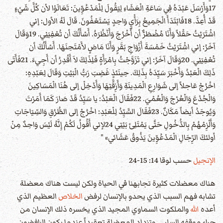
17وَأَرْسَلَ عَبْدَهُ فِي سَاعَةِ الْعَشَاءِ لِيَقُولَ لِلْمَدْعُوِّينَ: تَعَالَوْا لأن كُلَّ شَيْءٍ
قَدْ أُعِدَّ. 18فَابْتَدَأَ الْجَمِيعُ بِرَأْيٍ وَاحِدٍ يَسْتَعْفُونَ. قَالَ لَهُ الأول: إني
اشْتَرَيْتُ حَقْلاً وَأَنَا مُضْطَرٌّ أن أَخْرُجَ وَأَنْظُرَهُ. أَسْأَلُكَ أن تُعْفِيَنِي. 19وَقَالَ
آخَرُ: إني اشْتَرَيْتُ خَمْسَةَ أَزْوَاجِ بَقَرٍ وَأَنَا مَاضٍ لأَمْتَحِنَهَا. أَسْأَلُكَ أن
تُعْفِيَنِي. 20وَقَالَ آخَرُ: إني تَزَوَّجْتُ بِامْرَأَةٍ فَلِذَلِكَ لاَ أَقْدِرُ أن أَجِيءَ. 21فَأَتَى
ذَلِكَ الْعَبْدُ وَأَخْبَرَ سَيِّدَهُ بِذَلِكَ. حِينَئذٍ غَضِبَ رَبُّ الْبَيْتِ وَقَالَ لِعَبْدِهِ:
اخْرُجْ عَاجلاً إلى شَوَارِعِ الْمَدِينَةِ وَأَزِقَّتِهَا وَأَدْخِلْ إلى هُنَا الْمَسَاكِينَ
وَالْجُدْعَ وَالْعُرْجَ وَالْعُمْيَ. 22فَقَالَ الْعَبْدُ: يا سَيِّدُ قَدْ صَارَ كَمَا أَمَرْتَ
وَيُوجَدُ أيضاً مَكَانٌ. 23فَقَالَ السَّيِّدُ لِلْعَبْدِ: اخْرُجْ إلى الطُّرُقِ وَالسِّيَاجَاتِ
وَأَلْزِمْهُمْ بِالدُّخُولِ حَتَّى يَمْتَلِئ بَيْتِي 24لإني أَقُولُ لَكُمْ إِنَّهُ لَيْسَ وَاحِدٌ مِنْ
أولئكَ الرِّجَالِ الْمَدْعُوِّينَ يَذُوقُ عَشَائي» "
الإنجيل
حسب لوقا 14: 15-24
هناك معضلات كثيرة تجابهنا في الحياة ولكن ليست هناك معضلة
تشابه فهم السبب الذي يحدو بالإنسان لرفض
الخلاص
العظيم الذي
أعده
الله
والملكوت السماوي المجيد الذي يخسره ذلك الإنسان من
جراء موقفه السلبي. وتزداد المعضلة تعقيداً عندما يكون الرافضون