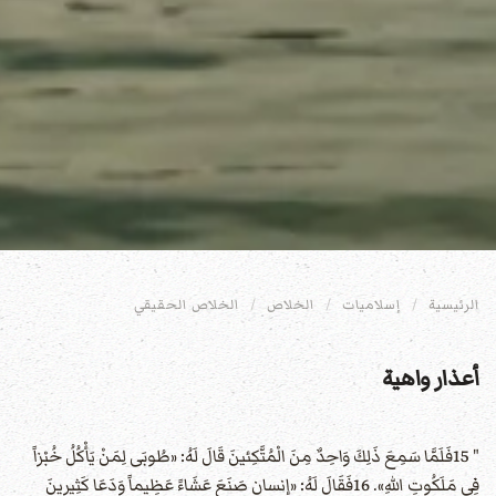
الرئيسية
إسلاميات
الخلاص
الخلاص الحقيقي
أعذار واهية
" 15فَلَمَّا سَمِعَ ذَلِكَ وَاحِدٌ مِنَ الْمُتَّكِئينَ قَالَ لَهُ: «طُوبَى لِمَنْ يَأْكُلُ خُبْزاً
فِي مَلَكُوتِ اللهِ». 16فَقَالَ لَهُ: «إنسان صَنَعَ عَشَاءً عَظِيماً وَدَعَا كَثِيرِينَ