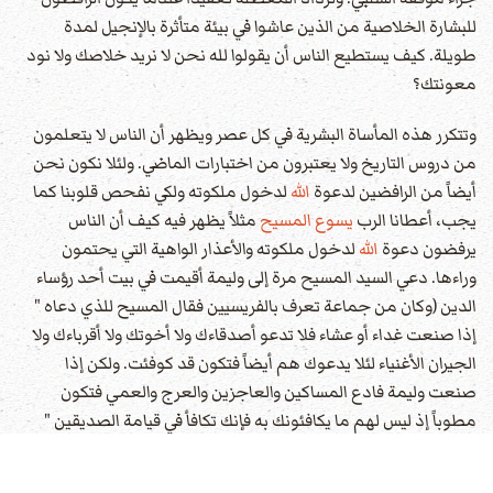
للبشارة الخلاصية من الذين عاشوا في بيئة متأثرة بالإنجيل لمدة
طويلة. كيف يستطيع الناس أن يقولوا لله نحن لا نريد خلاصك ولا نود
معونتك؟
وتتكرر هذه المأساة البشرية في كل عصر ويظهر أن الناس لا يتعلمون
من دروس التاريخ ولا يعتبرون من اختبارات الماضي. ولئلا نكون نحن
أيضاً من الرافضين لدعوة
الله
لدخول ملكوته ولكي نفحص قلوبنا كما
يجب، أعطانا الرب
يسوع المسيح
مثلاً يظهر فيه كيف أن الناس
يرفضون دعوة
الله
لدخول ملكوته والأعذار الواهية التي يحتمون
وراءها. دعي السيد المسيح مرة إلى وليمة أقيمت في بيت أحد رؤساء
الدين (وكان من جماعة تعرف بالفريسيين فقال المسيح للذي دعاه "
إذا صنعت غداء أو عشاء فلا تدعو أصدقاءك ولا أخوتك ولا أقرباءك ولا
الجيران الأغنياء لئلا يدعوك هم أيضاً فتكون قد كوفئت. ولكن إذا
صنعت وليمة فادع المساكين والعاجزين والعرج والعمي فتكون
مطوباً إذ ليس لهم ما يكافئونك به فإنك تكافأ في قيامة الصديقين "
فلما سمع ذلك واحد من المتكئين قال له " طوبى لمن يأكل خبزاً في