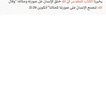
يخبرنا
الكتاب المقدس
أن
الله
خلق الإنسان عل صورته ومثاله: "وقال
الله
: لنصنع الإنسانَ على صورتنا كمثالنا" (تكوين 1:26).
وإذاً خلق
الله
الإنسانَ مميزاً عن كل المخلوقات والكائنات إذ خلقه على
صورته ومثاله. أي أن الإنسان يتمتّع بالروح والعقل والإرادة والعواطف
والحس الأخلاقي والخلود. وهذه الصفات مشتركة بينه وبين
الله
. فالله
خلقه على شبهه الروحي وليس الجسدي لأنه ليس لله جسد. ومع هذا
فالإنسان ليس كاملاً بل هو مدعو لأن يكون كاملاً مثله.
الصداقة مع
الله
:
كانت للإنسان علاقة شخصية مع
الله
. كان يحاوره وجهاً لوجه. وكان
الله
يكنُّ للإنسان محبةً كبيرةً واهتماماً كبيراً به وبحاجاته: "وقال الرب الإله:
ليس جيداً أن يكون آدم وحدَهُ. فأصْنَعُ له معيناً نظيرَه" (تكوين 2:18)
السِّيادة: