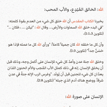
الله
: الخالق المُبْدِع، والأب المحب:
يخبرنا
الكتاب المقدس
أن
الله
خلق كل شيء من العدم بقوة كلمته:
"في البدء خلق
الله
السماوات والأرض…. وقال
الله
: "ليكن …. ، فكان …"
(تكوين 1:1،3)،
وأن كل ما خلقه
الله
كان جميلاً كاملاً: "ورأى
الله
كل ما عمله فإذا هو
حَسَنٌ جداً" (تكوين 1:3).
وخلق
الله
جنة عدن وأعدّ كل شيء للإنسان على أكمل وجه، وذلك قبل
أن يخلق الإنسان. إنه في ذلك كمثل الأب المُحِب والأم الحنون اللذان
يعدّان كل شيء للجنين قبل أن يُولَد. "وغرس الرب الإله جنةً في عدن
شرقاً. ووضع هناك آدم الذي جبله" (تكوين 2:8).
الإنسان على صورة
الله
: