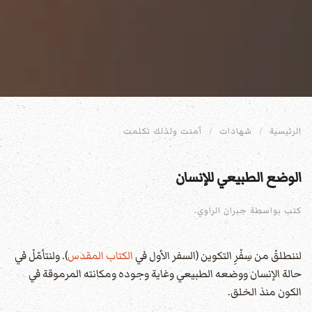
الرئيسية
شهادات
آمنت ولذلك تكلمت
الوضع الطبيعي للإنسان
كتب بواسطة جبران الراوي.
لننطلقْ من سِفْرِ التكوين (السفر الأول في
الكتاب المقدس
). ولنتأمّلْ في
حالة الإنسان ووضعه الطبيعي وغاية وجوده ومكانته المرموقة في
الكون منذ الخلق.