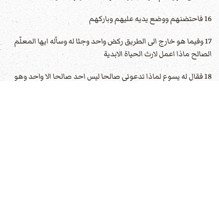
16 فاحتضنهم ووضع يديه عليهم وباركهم
17 وفيما هو خارج الى الطريق ركض واحد وجثا له وسأله ايها المعلّم
الصالح ماذا اعمل لارث الحياة الابدية
18 فقال له يسوع لماذا تدعوني صالحا ليس احد صالحا الا واحد وهو
الله
19 انت تعرف الوصايا لا تزن لا تقتل لا تسرق لا تشهد بالزور لا تسلب
اكرم اباك وامك
20 فاجاب وقال له يا معلّم هذه كلها حفظتها منذ حداثتي
21 فنظر اليه يسوع واحبه وقال له يعوزك شيء واحد اذهب بع كل
مالك واعط الفقراء فيكون لك كنز في السماء وتعال اتبعني حاملا
الصليب
22 فاغتم على القول ومضى حزينا لانه كان ذا اموال كثيرة