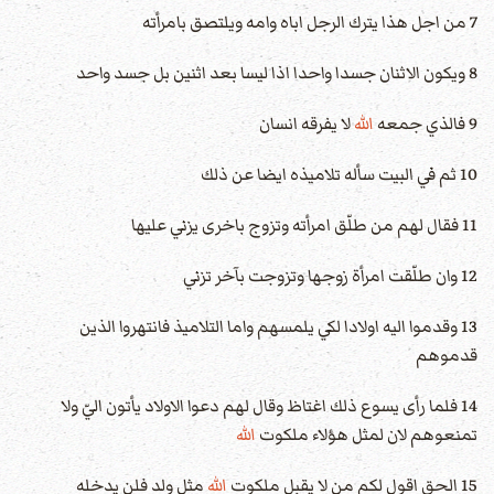
7 من اجل هذا يترك الرجل اباه وامه ويلتصق بامرأته
8 ويكون الاثنان جسدا واحدا اذا ليسا بعد اثنين بل جسد واحد
9 فالذي جمعه
الله
لا يفرقه انسان
10 ثم في البيت سأله تلاميذه ايضا عن ذلك
11 فقال لهم من طلّق امرأته وتزوج باخرى يزني عليها
12 وان طلّقت امرأة زوجها وتزوجت بآخر تزني
13 وقدموا اليه اولادا لكي يلمسهم واما التلاميذ فانتهروا الذين
قدموهم
14 فلما رأى يسوع ذلك اغتاظ وقال لهم دعوا الاولاد يأتون اليّ ولا
تمنعوهم لان لمثل هؤلاء ملكوت
الله
15 الحق اقول لكم من لا يقبل ملكوت
الله
مثل ولد فلن يدخله