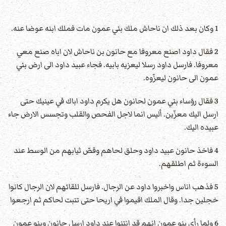
1 وكان بعد ذلك ان ناحاش ملك بني عمون مات فملك ابنه عوضا عنه.
2 فقال داود اصنع معروفا مع حانون بن ناحاش لان اباه صنع معي
معروفا. فارسل داود رسلا ليعزيه بابيه. فجاء عبيد داود الى ارض بني
عمون الى حانون ليعزّوه.
3 فقال رؤساء بني عمون لحانون هل يكرم داود اباك في عينيك حتى
ارسل اليك معزّين. أليس انما لاجل الفحص والقلب وتجسس الارض جاء
عبيده اليك.
4 فاخذ حانون عبيد داود وحلق لحاهم وقصّ ثيابهم من الوسط عند
السوءة ثم اطلقهم.
5 فذهب اناس واخبروا داود عن الرجال. فارسل للقائهم لان الرجال كانوا
خجلين جدا. وقال الملك اقيموا في اريحا حتى تنبت لحاكم ثم ارجعوا
6 ولما رأى بنو عمون انهم قد انتنوا عند داود ارسل حانون وبنو عمون