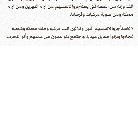
الف وزنة من الفضة لكي يستأجروا لانفسهم من ارام النهرين ومن ارام
معكة ومن صوبة مركبات وفرسانا.
7 فاستأجروا لانفسهم اثنين وثلاثين الف مركبة وملك معكة وشعبه
فجاءوا ونزلوا مقابل ميدبا. واجتمع بنو عمون من مدنهم وأتوا للحرب.
8 ولما سمع داود ارسل يوآب وكل جيش الجبابرة.
9 فخرج بنو عمون واصطفوا للحرب عند باب المدينة والملوك الذين
جاءوا كانوا وحدهم في الحقل.
10 ولما رأى يوآب ان مقدمة الحرب كانت نحوه من قدام ومن وراء
اختار من جميع منتخبي اسرائيل وصفّهم للقاء ارام.
11 وسلّم بقية الشعب ليد ابشاي اخيه فاصطفوا للقاء بني عمون.
12 وقال ان قوي ارام عليّ تكون لي نجدة وان قوي بنو عمون عليك
انجدتك.