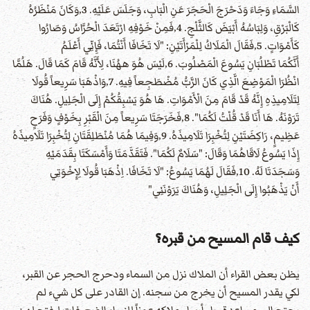
السَّمَاءِ وَجَاءَ وَدَحْرَجَ الْحَجَرَ عَنِ الْبَابِ، وَجَلَسَ عَلَيْهِ. 3‚وَكَانَ مَنْظَرُهُ
كَالْبَرْقِ، وَلِبَاسُهُ أَبْيَضَ كَالثَّلْجِ. 4‚فَمِنْ خَوْفِهِ ارْتَعَدَ الْحُرَّاسُ وَصَارُوا
كَأَمْوَاتٍ. 5‚فَقَالَ الْمَلَاكُ لِلْمَرْأَتَيْنِ: "لَا تَخَافَا أَنْتُمَا، فَإِنِّي أَعْلَمُ
أَنَّكُمَا تَطْلُبَانِ يَسُوعَ الْمَصْلُوبَ. 6‚لَيْسَ هُوَ ههُنَا، لِأَنَّهُ قَامَ كَمَا قَالَ. هَلُمَّا
انْظُرَا الْمَوْضِعَ الَّذِي كَانَ الرَّبُّ مُضْطَجِعاً فِيهِ. 7‚وَاذْهَبَا سَرِيعاً قُولَا
لِتَلَامِيذِهِ إِنَّهُ قَدْ قَامَ مِنَ الْأَمْوَاتِ. هَا هُوَ يَسْبِقُكُمْ إِلَى الْجَلِيلِ. هُنَاكَ
تَرَوْنَهُ. هَا أَنَا قَدْ قُلْتُ لَكُمَا". 8‚فَخَرَجَتَا سَرِيعاً مِنَ الْقَبْرِ بِخَوْفٍ وَفَرَحٍ
عَظِيمٍ، رَاكِضَتَيْنِ لِتُخْبِرَا تَلَامِيذَهُ. 9‚وَفِيمَا هُمَا مُنْطَلِقَتَانِ لِتُخْبِرَا تَلَامِيذَهُ
إِذَا يَسُوعُ لَاقَاهُمَا وَقَالَ: "سَلَامٌ لَكُمَا". فَتَقَدَّمَتَا وَأَمْسَكَتَا بِقَدَمَيْهِ
وَسَجَدَتَا لَهُ. 10‚فَقَالَ لَهُمَا يَسُوعُ: "لَا تَخَافَا. اِذْهَبَا قُولَا لِإِخْوَتِي
أَنْ يَذْهَبُوا إِلَى الْجَلِيلِ، وَهُنَاكَ يَرَوْنَنِي"
كيف قام المسيح من قبره؟
يظن بعض القراء أن الملاك نزل من السماء ودحرج الحجر عن القبر،
لكي يقدر المسيح أن يخرج من سجنه. إن القادر على كل شيء لم