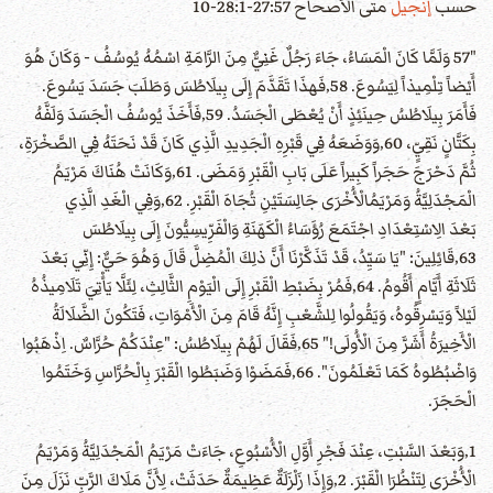
حسب
إنجيل
متى الأصحاح 27:57-28:1-10
"57 وَلَمَّا كَانَ الْمَسَاءُ، جَاءَ رَجُلٌ غَنِيٌّ مِنَ الرَّامَةِ اسْمُهُ يُوسُفُ - وَكَانَ هُوَ
أَيْضاً تِلْمِيذاً لِيَسُوعَ. 58‚فَهذَا تَقَدَّمَ إِلَى بِيلَاطُسَ وَطَلَبَ جَسَدَ يَسُوعَ.
فَأَمَرَ بِيلَاطُسُ حِينَئِذٍ أَنْ يُعْطَى الْجَسَدُ. 59‚فَأَخَذَ يُوسُفُ الْجَسَدَ وَلَفَّهُ
بِكَتَّانٍ نَقِيٍّ، 60‚وَوَضَعَهُ فِي قَبْرِهِ الْجَدِيدِ الَّذِي كَانَ قَدْ نَحَتَهُ فِي الصَّخْرَةِ،
ثُمَّ دَحْرَجَ حَجَراً كَبِيراً عَلَى بَابِ الْقَبْرِ وَمَضَى. 61‚وَكَانَتْ هُنَاكَ مَرْيَمُ
الْمَجْدَلِيَّةُ وَمَرْيَمُالْأُخْرَى جَالِسَتَيْنِ تُجَاهَ الْقَبْرِ. 62‚وَفِي الْغَدِ الَّذِي
بَعْدَ الِاسْتِعْدَادِ اجْتَمَعَ رُؤَسَاءُ الْكَهَنَةِ وَالْفَرِّيسِيُّونَ إِلَى بِيلَاطُسَ
63‚قَائِلِينَ: "يَا سَيِّدُ، قَدْ تَذَكَّرْنَا أَنَّ ذلِكَ الْمُضِلَّ قَالَ وَهُوَ حَيٌّ: إِنِّي بَعْدَ
ثَلَاثَةِ أَيَّامٍ أَقُومُ. 64‚فَمُرْ بِضَبْطِ الْقَبْرِ إِلَى الْيَوْمِ الثَّالِثِ، لِئَلَّا يَأْتِيَ تَلَامِيذُهُ
لَيْلاً وَيَسْرِقُوهُ، وَيَقُولُوا لِلشَّعْبِ إِنَّهُ قَامَ مِنَ الْأَمْوَاتِ، فَتَكُونَ الضَّلَالَةُ
الْأَخِيرَةُ أَشَرَّ مِنَ الْأُولَى!" 65‚فَقَالَ لَهُمْ بِيلَاطُسُ: "عِنْدَكُمْ حُرَّاسٌ. اِذْهَبُوا
وَاضْبُطُوهُ كَمَا تَعْلَمُونَ". 66‚فَمَضَوْا وَضَبَطُوا الْقَبْرَ بِالْحُرَّاسِ وَخَتَمُوا
الْحَجَرَ.
1‚وَبَعْدَ السَّبْتِ، عِنْدَ فَجْرِ أَوَّلِ الْأُسْبُوعِ، جَاءَتْ مَرْيَمُ الْمَجْدَلِيَّةُ وَمَرْيَمُ
الْأُخْرَى لِتَنْظُرَا الْقَبْرَ. 2‚وَإِذَا زَلْزَلَةٌ عَظِيمَةٌ حَدَثَتْ، لِأَنَّ مَلَاكَ الرَّبِّ نَزَلَ مِنَ