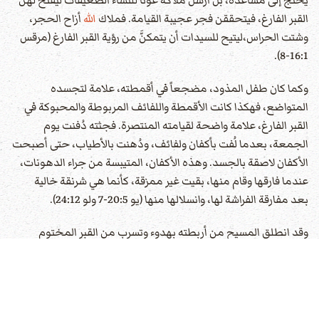
يحتج إلى مساعدة، بل أرسل ملاكه عوناً للنساء الضعيفات ليفتح لهن
القبر الفارغ، فيتحققن فجر عجيبة القيامة. فملاك
الله
أزاح الحجر،
وشتت الحراس،ليتيح للسيدات أن يتمكنَّ من رؤية القبر الفارغ (مرقس
16:1-8).
وكما كان طفل المذود، مضجعاً في أقمطته، علامة لتجسده
المتواضع، فهكذا كانت الأقمطة واللفائف المربوطة والمحبوكة في
القبر الفارغ، علامة واضحة لقيامته المنتصرة. فجثته دُفنت يوم
الجمعة، بعدما لُفت بأكفان ولفائف، ودُهنت بالأطياب، حتى أصبحت
الأكفان لاصقة بالجسد. وهذه الأكفان، المتيبسة من جراء الدهونات،
عندما فارقها وقام منها، بقيت غير ممزقة، كأنما هي شرنقة خالية
بعد مفارقة الفراشة لها، وانسلالها منها (يو 20:5-7 ولو 24:12).
وقد انطلق المسيح من أربطته بهدوء وتسرب من القبر المختوم
وصخوره الصلدة، لأن المقام جسد روحي غالب المادة تماماً. وهكذا
استطاع أن يدخل الغرف المقفلة مخترقاً الجدران كما يتسرّب شعاع
عبر زجاج النوافذ. وبنفس القدرة استطاع التخفي والخروج، كما تجلى
للتلميذين على طريق عمواس وتعشى معهما، ثم اختفى