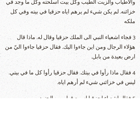
والاطياب والزيت الطيب وكل بيت اسلحته وكل ما وجد في
خزائنه. لم يكن شيء لم يرهم اياه حزقيا في بيته وفي كل
ملكه
3 فجاء اشعياء النبي الى الملك حزقيا وقال له. ماذا قال
هؤلاء الرجال ومن اين جاءوا اليك. فقال حزقيا جاءوا اليّ من
ارض بعيدة من بابل.
4 فقال ماذا رأوا في بيتك. فقال حزقيا رأوا كل ما في بيتي.
ليس في خزائني شيء لم أرهم اياه.
5 فقال اشعياء لحزقيا اسمع قول رب الجنود.
6 هوذا تأتي ايام يحمل فيها كل ما في بيتك وما خزنه آباؤك
الى هذا اليوم الى بابل. لا يترك شيء يقول الرب.