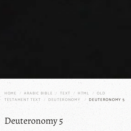
HOME
ARABIC BIBLE
TEXT
HTML
OLD
TESTAMENT TEXT
DEUTERONOMY
DEUTERONOMY 5
Deuteronomy 5