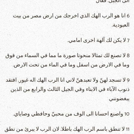
الى الجبل. فقال
6 انا هو الرب الهك الذي اخرجك من ارض مصر من بيت
العبودية.
7 لا يكن لك آلهة اخرى امامي.
8 لا تصنع لك تمثالا منحوتا صورة ما مما في السماء من فوق
وما في الارض من اسفل وما في الماء من تحت الارض.
9 لا تسجد لهنّ ولا تعبدهنّ لاني انا الرب الهك اله غيور. افتقد
ذنوب الآباء في الابناء وفي الجيل الثالث والرابع من الذين
يبغضونني
10 واصنع احسانا الى الوف من محبيّ وحافظي وصاياي.
11 لا تنطق باسم الرب الهك باطلا. لان الرب لا يبرئ من نطق