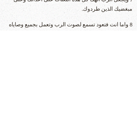
مبغضيك الذين طردوك.
8 واما انت فتعود تسمع لصوت الرب وتعمل بجميع وصاياه
التي انا اوصيك بها اليوم
9 فيزيدك الرب الهك خيرا في كل عمل يدك في ثمرة بطنك
وثمرة بهائمك وثمرة ارضك. لان الرب يرجع ليفرح لك بالخير
كما فرح لآبائك
10 اذا سمعت لصوت الرب الهك لتحفظ وصاياه وفرائضه
المكتوبة في سفر الشريعة هذا. اذا رجعت الى الرب الهك
بكل قلبك وبكل نفسك
11 ان هذه الوصية التي اوصيك بها اليوم ليست عسرة عليك
ولا بعيدة منك.