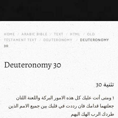
HOME
ARABIC BIBLE
TEXT
HTML
OLD
TESTAMENT TEXT
DEUTERONOMY
DEUTERONOMY
30
Deuteronomy 30
تثنية 30
1 ومتى أتت عليك كل هذه الامور البركة واللعنة اللتان
جعلتهما قدامك فان رددت في قلبك بين جميع الامم الذين
طردك الرب الهك اليهم