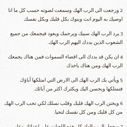
2 ورجعت الى الرب الهك وسمعت لصوته حسب كل ما انا
اوصيك به اليوم انت وبنوك بكل قلبك وبكل نفسك
3 يرد الرب الهك سبيك ويرحمك ويعود فيجمعك من جميع
الشعوب الذين بددك اليهم الرب الهك.
4 ان يكن قد بددك الى اقصاء السموات فمن هناك يجمعك
الرب الهك ومن هناك ياخذك
5 ويأتي بك الرب الهك الى الارض التي امتلكها آباؤك
فتمتلكها ويحسن اليك ويكثرك اكثر من آبائك.
6 ويختن الرب الهك قلبك وقلب نسلك لكي تحب الرب الهك
من كل قلبك ومن كل نفسك لتحيا.
7 ويجعل الرب الهك كل هذه اللعنات على اعدائك وعلى