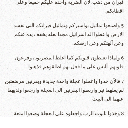
فيران من ذهب. لان الضربة واحدة عليكم جميعا وعلى
اقطابكم.
5 واصنعوا تماثيل بواسيركم وتماثيل فيرانكم التي تفسد
الارض واعطوا اله اسرائيل مجدا لعله يخفف يده عنكم
وعن آلهتكم وعن ارضكم.
6 ولماذا تغلظون قلوبكم كما اغلظ المصريون وفرعون
قلوبهم. أليس على ما فعل بهم اطلقوهم فذهبوا.
7 فالآن خذوا واعملوا عجلة واحدة جديدة وبقرتين مرضعتين
لم يعلهما نير واربطوا البقرتين الى العجلة وارجعوا ولديهما
عنهما الى البيت
8 وخذوا تابوت الرب واجعلوه على العجلة وضعوا امتعة
الذهب التي تردونها له قربان اثم في صندوق بجانبه