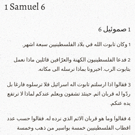
1 Samuel 6
1 صموئيل 6
1 وكان تابوت الله في بلاد الفلسطينيين سبعة اشهر.
2 فدعا الفلسطينيون الكهنة والعرّافين قائلين ماذا نعمل
بتابوت الرب. اخبرونا بماذا نرسله الى مكانه.
3 فقالوا اذا ارسلتم تابوت اله اسرائيل فلا ترسلوه فارغا بل
ردّوا له قربان اثم. حينئذ تشفون ويعلم عندكم لماذا لا ترتفع
يده عنكم.
4 فقالوا وما هو قربان الاثم الذي نرده له. فقالوا حسب عدد
اقطاب الفلسطينيين خمسة بواسير من ذهب وخمسة