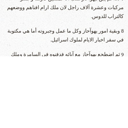
مركبات وعشرة آلاف راجل لان ملك ارام افناهم ووضعهم
كالتراب للدوس.
8 وبقية امور يهوآحاز وكل ما عمل وجبروته أما هي مكتوبة
في سفر اخبار الايام لملوك اسرائيل.
9 ثم اضطجع يهوآحاز مع آبائه فدفنوه في السامرة وملك
يوآش ابنه عوضا عنه
10 وفي السنة السابعة والثلاثين ليوآش ملك يهوذا ملك
يهوآش بن يهوآحاز على اسرائيل في السامرة ست عشرة
سنة.
11 وعمل الشر في عيني الرب ولم يحد عن جميع خطايا
يربعام بن نباط الذي جعل اسرائيل يخطئ بل سار بها.