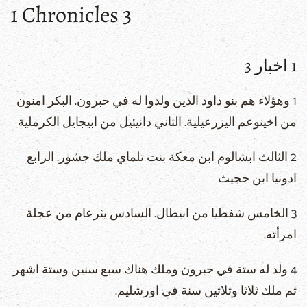
1 Chronicles 3
1 اخبار 3
1 وهؤلاء هم بنو داود الذين ولدوا له في حبرون. البكر امنون
من اخينوعم اليزرعيلية. الثاني دانيئيل من ابيجايل الكرملية
2 الثالث ابشالوم ابن معكة بنت تلماي ملك جشور. الرابع
ادونيا ابن حجيث
3 الخامس شفطيا من ابيطال. السادس يثرعام من عجلة
امرأته.
4 ولد له ستة في حبرون وملك هناك سبع سنين وستة اشهر
ثم ملك ثلاثا وثلاثين سنة في اورشليم.