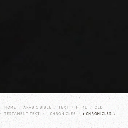
HOME
ARABIC BIBLE
TEXT
HTML
OLD
TESTAMENT TEXT
1 CHRONICLES
1 CHRONICLES 3