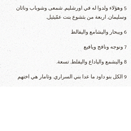
5 وهؤلاء ولدوا له في اورشليم. شمعى وشوباب وناثان
وسليمان. اربعة من بثشوع بنت عمّيئيل.
6 ويبحار واليشامع واليفالط
7 ونوجه ونافج ويافيع
8 واليشمع والياداع واليفلط. تسعة.
9 الكل بنو داود ما عدا بني السراري. وثامار هي اختهم
10 وابن سليمان رحبعام وابنه ابيا وابنه آسا وابنه يهوشافاط
11 وابنه يورام وابنه اخزيا وابنه يوآش
12 وابنه امصيا وابنه عزريا وابنه يوثام