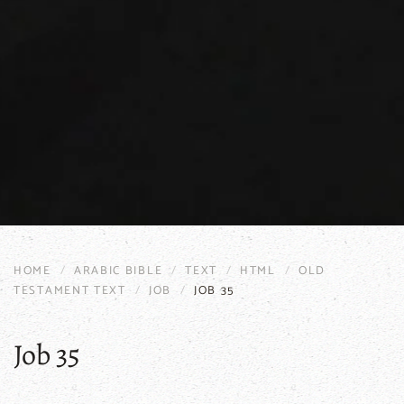
HOME
ARABIC BIBLE
TEXT
HTML
OLD
TESTAMENT TEXT
JOB
JOB 35
Job 35