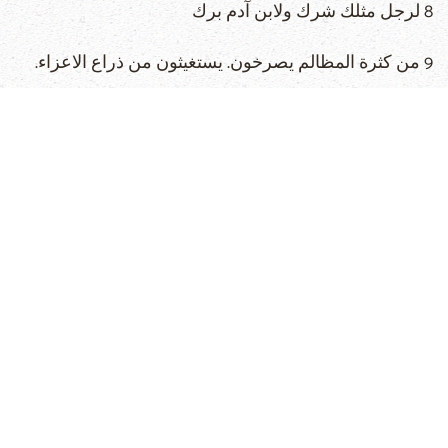
8 لرجل مثلك شرك ولابن آدم برك
9 من كثرة المظالم يصرخون. يستغيثون من ذراع الاعزاء.
10 ولم يقولوا اين الله صانعي مؤتي الاغاني في الليل.
11 الذي يعلمنا اكثر من وحوش الارض ويجعلنا احكم من
طيور السماء.
12 ثم يصرخون من كبرياء الاشرار ولا يستجيب.
13 ولكن الله لا يسمع كذبا والقدير لا ينظر اليه.
14 فاذا قلت انك لست تراه فالدعوى قدامه فاصبر له.
15 واما الآن فلأن غضبه لا يطالب ولا يبالي بكثرة الزلات