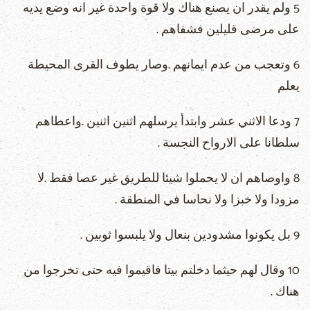
5 ولم يقدر ان يصنع هناك ولا قوة واحدة غير انه وضع يديه
على مرضى قليلين فشفاهم .
6 وتعجب من عدم ايمانهم .وصار يطوف القرى المحيطة
يعلم
7 ودعا الاثني عشر وابتدأ يرسلهم اثنين اثنين .واعطاهم
سلطانا على الارواح النجسة .
8 واوصاهم ان لا يحملوا شيئا للطريق غير عصا فقط .لا
مزودا ولا خبزا ولا نحاسا في المنطقة .
9 بل يكونوا مشدودين بنعال ولا يلبسوا ثوبين .
10 وقال لهم حيثما دخلتم بيتا فاقيموا فيه حتى تخرجوا من
هناك .