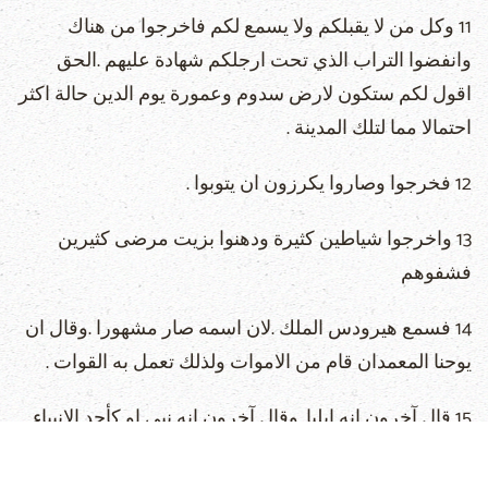
11 وكل من لا يقبلكم ولا يسمع لكم فاخرجوا من هناك
وانفضوا التراب الذي تحت ارجلكم شهادة عليهم .الحق
اقول لكم ستكون لارض سدوم وعمورة يوم الدين حالة اكثر
احتمالا مما لتلك المدينة .
12 فخرجوا وصاروا يكرزون ان يتوبوا .
13 واخرجوا شياطين كثيرة ودهنوا بزيت مرضى كثيرين
فشفوهم
14 فسمع هيرودس الملك .لان اسمه صار مشهورا .وقال ان
يوحنا المعمدان قام من الاموات ولذلك تعمل به القوات .
15 قال آخرون انه ايليا .وقال آخرون انه نبي او كأحد الانبياء .
16 ولكن لما سمع هيرودس قال هذا هو يوحنا الذي قطعت