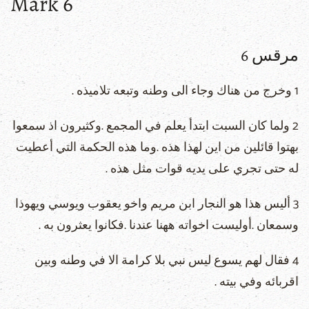
Mark 6
مرقس 6
1 وخرج من هناك وجاء الى وطنه وتبعه تلاميذه .
2 ولما كان السبت ابتدأ يعلم في المجمع .وكثيرون اذ سمعوا
بهتوا قائلين من اين لهذا هذه .وما هذه الحكمة التي أعطيت
له حتى تجري على يديه قوات مثل هذه .
3 أليس هذا هو النجار ابن مريم واخو يعقوب ويوسي ويهوذا
وسمعان .أوليست اخواته ههنا عندنا .فكانوا يعثرون به .
4 فقال لهم يسوع ليس نبي بلا كرامة الا في وطنه وبين
اقربائه وفي بيته .