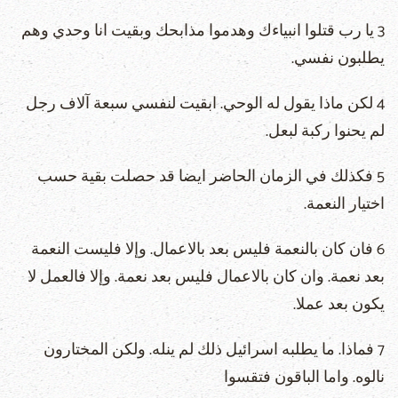
3 يا رب قتلوا انبياءك وهدموا مذابحك وبقيت انا وحدي وهم
يطلبون نفسي.
4 لكن ماذا يقول له الوحي. ابقيت لنفسي سبعة آلاف رجل
لم يحنوا ركبة لبعل.
5 فكذلك في الزمان الحاضر ايضا قد حصلت بقية حسب
اختيار النعمة.
6 فان كان بالنعمة فليس بعد بالاعمال. وإلا فليست النعمة
بعد نعمة. وان كان بالاعمال فليس بعد نعمة. وإلا فالعمل لا
يكون بعد عملا.
7 فماذا. ما يطلبه اسرائيل ذلك لم ينله. ولكن المختارون
نالوه. واما الباقون فتقسوا