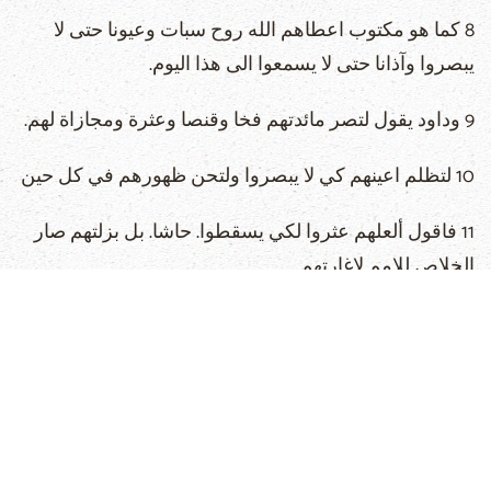
8 كما هو مكتوب اعطاهم الله روح سبات وعيونا حتى لا
يبصروا وآذانا حتى لا يسمعوا الى هذا اليوم.
9 وداود يقول لتصر مائدتهم فخا وقنصا وعثرة ومجازاة لهم.
10 لتظلم اعينهم كي لا يبصروا ولتحن ظهورهم في كل حين
11 فاقول ألعلهم عثروا لكي يسقطوا. حاشا. بل بزلتهم صار
الخلاص للامم لاغارتهم.
12 فان كانت زلتهم غنى للعالم ونقصانهم غنى للامم فكم
بالحري ملؤهم.
13 فاني اقول لكم ايها الامم. بما اني انا رسول للامم امجد
خدمتي