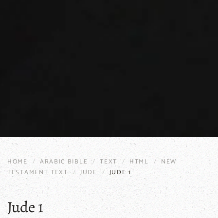
HOME
ARABIC BIBLE
TEXT
HTML
NEW
TESTAMENT TEXT
JUDE
JUDE 1
Jude 1