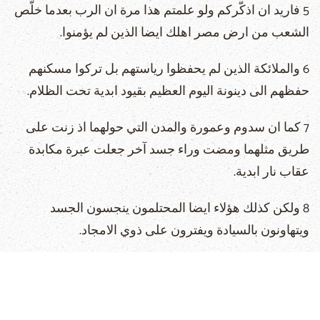
5 فاريد ان اذكّركم ولو علمتم هذا مرة ان الرب بعدما خلّص
الشعب من ارض مصر اهلك ايضا الذين لم يؤمنوا.
6 والملائكة الذين لم يحفظوا رياستهم بل تركوا مسكنهم
حفظهم الى دينونة اليوم العظيم بقيود ابدية تحت الظلام.
7 كما ان سدوم وعمورة والمدن التي حولهما اذ زنت على
طريق مثلهما ومضت وراء جسد آخر جعلت عبرة مكابدة
عقاب نار ابدية.
8 ولكن كذلك هؤلاء ايضا المحتلمون ينجسون الجسد
ويتهاونون بالسيادة ويفترون على ذوي الامجاد.
9 واما ميخائيل رئيس الملائكة فلما خاصم ابليس محاجا عن
جسد موسى لم يجسر ان يورد حكم افتراء بل قال لينتهرك
الرب.