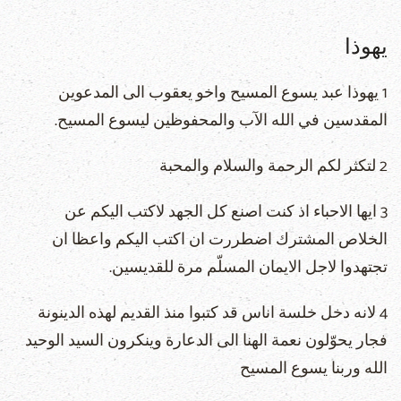
يهوذا
1 يهوذا عبد يسوع المسيح واخو يعقوب الى المدعوين
المقدسين في الله الآب والمحفوظين ليسوع المسيح.
2 لتكثر لكم الرحمة والسلام والمحبة
3 ايها الاحباء اذ كنت اصنع كل الجهد لاكتب اليكم عن
الخلاص المشترك اضطررت ان اكتب اليكم واعظا ان
تجتهدوا لاجل الايمان المسلّم مرة للقديسين.
4 لانه دخل خلسة اناس قد كتبوا منذ القديم لهذه الدينونة
فجار يحوّلون نعمة الهنا الى الدعارة وينكرون السيد الوحيد
الله وربنا يسوع المسيح