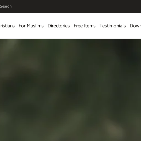
Search
ristians
For Muslims
Directories
Free Items
Testimonials
Down