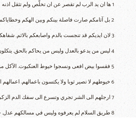
1 ها ان يد الرب لم تقصر عن ان تخلّص ولم تثقل اذنه عن ان تسمع.
2 بل آثامكم صارت فاصلة بينكم وبين الهكم وخطاياكم سترت وجهه عنكم حتى لا يسمع.
3 لان ايديكم قد تنجست بالدم واصابعكم بالاثم. شفاهكم تكلمت بالكذب ولسانكم يلهج بالشر.
4 ليس من يدعو بالعدل وليس من يحاكم بالحق. يتكلون على الباطل ويتكلمون بالكذب. قد حبلوا بتعب وولدوا اثما.
5 فقسوا بيض افعى ونسجوا خيوط العنكبوت. الآكل من بيضهم يموت والتي تكسر تخرج افعى.
6 خيوطهم لا تصير ثوبا ولا يكتسون باعمالهم. اعمالهم اعمال اثم وفعل الظلم في ايديهم.
7 ارجلهم الى الشر تجري وتسرع الى سفك الدم الزكي. افكارهم افكار اثم. في طرقهم اغتصاب وسحق.
8 طريق السلام لم يعرفوه وليس في مسالكهم عدل. جعلوا لانفسهم سبلا معوجة. كل من يسير فيها لا يعرف سلاما
9 من اجل ذلك ابتعد الحق عنا ولم يدركنا العدل. ننتظر نورا فاذا ظلام. ضياء فنسير في ظلام دامس.