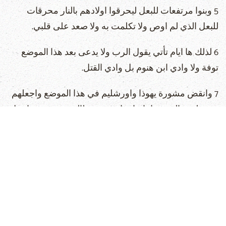
5 وبنوا مرتفعات للبعل ليحرقوا اولادهم بالنار محرقات
للبعل الذي لم اوص ولا تكلمت به ولا صعد على قلبي.
6 لذلك ها ايام تأتي يقول الرب ولا يدعى بعد هذا الموضع
توفة ولا وادي ابن هنوم بل وادي القتل.
7 وانقض مشورة يهوذا واورشليم في هذا الموضع واجعلهم
يسقطون بالسيف امام اعدائهم وبيد طالبي نفوسهم واجعل
جثثهم اكلا لطيور السماء ولوحوش الارض.
8 واجعل هذه المدينة للدهش والصفير. كل عابر بها يدهش
ويصفر من اجل كل ضرباتها.
9 واطعمهم لحم بنيهم ولحم بناتهم فياكلون كل واحد لحم
صاحبه في الحصار والضيق الذي يضايقهم به اعداؤهم
وطالبو نفوسهم.