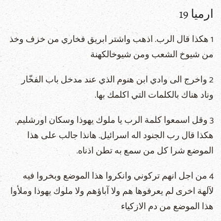
ارميا 19
1 هكذا قال الرب. اذهب واشتر ابريق فخاري من خزف وخذ
من شيوخ الشعب ومن شيوخالكهنة
2 واخرج الى وادي ابن هنوم الذي عند مدخل باب الفخّار
وناد هناك بالكلمات التي اكلمك بها.
3 وقل اسمعوا كلمة الرب يا ملوك يهوذا وسكان اورشليم.
هكذا قال رب الجنود اله اسرائيل. هانذا جالب على هذا
الموضع شرا كل من سمع به تطن اذناه.
4 من اجل انهم تركوني وانكروا هذا الموضع وبخروا فيه
لآلهة اخرى لم يعرفوها هم ولا آباؤهم ولا ملوك يهوذا وملأوا
هذا الموضع من دم الازكياء