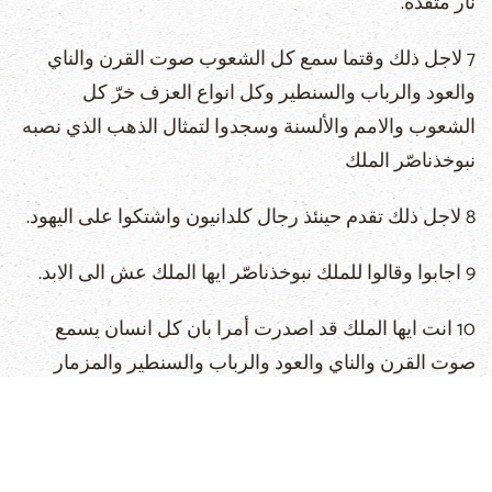
نار متقدة.
7 لاجل ذلك وقتما سمع كل الشعوب صوت القرن والناي
والعود والرباب والسنطير وكل انواع العزف خرّ كل
الشعوب والامم والألسنة وسجدوا لتمثال الذهب الذي نصبه
نبوخذناصّر الملك
8 لاجل ذلك تقدم حينئذ رجال كلدانيون واشتكوا على اليهود.
9 اجابوا وقالوا للملك نبوخذناصّر ايها الملك عش الى الابد.
10 انت ايها الملك قد اصدرت أمرا بان كل انسان يسمع
صوت القرن والناي والعود والرباب والسنطير والمزمار
وكل انواع العزف يخرّ ويسجد لتمثال الذهب.
11 ومن لا يخرّ ويسجد فانه يلقى في وسط اتون نار متقدة.