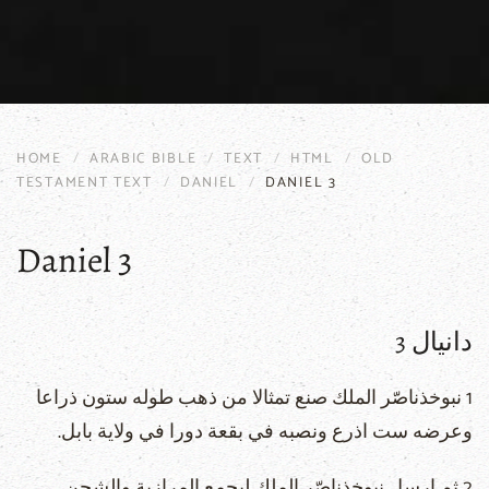
HOME
ARABIC BIBLE
TEXT
HTML
OLD
TESTAMENT TEXT
DANIEL
DANIEL 3
Daniel 3
دانيال 3
1 نبوخذناصّر الملك صنع تمثالا من ذهب طوله ستون ذراعا
وعرضه ست اذرع ونصبه في بقعة دورا في ولاية بابل.
2 ثم ارسل نبوخذناصّر الملك ليجمع المرازبة والشحن