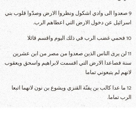
9 صعدوا الى وادي اشكول ونظروا الارض وصدّوا قلوب بني
اسرائيل عن دخول الارض التي اعطاهم الرب.
10 فحمي غضب الرب في ذلك اليوم واقسم قائلا
11 لن يرى الناس الذين صعدوا من مصر من ابن عشرين
سنة فصاعدا الارض التي اقسمت لابراهيم واسحق ويعقوب
لانهم لم يتبعوني تماما
12 ما عدا كالب بن يفنّة القنزي ويشوع بن نون لانهما اتبعا
الرب تماما.
13 فحمي غضب الرب على اسرائيل واتاههم في البرية
اربعين سنة حتى فني كل الجيل الذي فعل الشر في عيني
الرب.