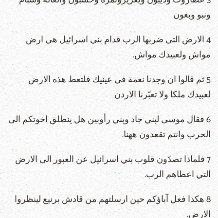
3 عطاروت وديبون ويعزيرونمرة وحشبون والعالة وشبام
ونبو وبعون
4 الارض التي ضربها الرب قدام بني اسرائيل هي ارض
مواش ولعبيدك مواش.
5 ثم قالوا ان وجدنا نعمة في عينيك فلتعط هذه الارض
لعبيدك ملكا ولا تعبّرنا الاردن
6 فقال موسى لبني جاد وبني رأوبين هل ينطلق اخوتكم الى
الحرب وانتم تقعدون ههنا.
7 فلماذا تصدّون قلوب بني اسرائيل عن العبور الى الارض
التي اعطاهم الرب.
8 هكذا فعل آباؤكم حين ارسلتهم من قادش برنيع لينظروا
الارض.