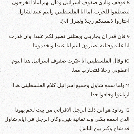
8 فوقف ونادى صفوف اسرائيل وقال لهم لماذا تخرجون
لتصطفوا للحرب. اما انا الفلسطيني وانتم عبيد لشاول.
اختاروا لانفسكم رجلا ولينزل اليّ.
9 فان قدر ان يحاربني ويقتلني نصير لكم عبيدا. وان قدرت
انا عليه وقتلته تصيرون انتم لنا عبيدا وتخدموننا.
10 وقال الفلسطيني انا عيّرت صفوف اسرائيل هذا اليوم.
اعطوني رجلا فنتحارب معا.
11 ولما سمع شاول وجميع اسرائيل كلام الفلسطيني هذا
ارتاعوا وخافوا جدا
12 وداود هو ابن ذلك الرجل الافراتي من بيت لحم يهوذا
الذي اسمه يسّى وله ثمانية بنين. وكان الرجل في ايام شاول
قد شاخ وكبر بين الناس.