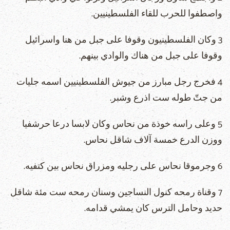
واصطفوا للحرب للقاء الفلسطينيين.
3 وكان الفلسطينيون وقوفا على جبل من هنا واسرائيل
وقوفا على جبل من هناك والوادي بينهم.
4 فخرج رجل مبارز من جيوش الفلسطينيين اسمه جليات
من جتّ طوله ست اذرع وشبر.
5 وعلى راسه خوذة من نحاس وكان لابسا درعا حرشفيا
ووزن الدرع خمسة آلاف شاقل نحاس.
6 وجرموقا نحاس على رجليه ومزراق نحاس بين كتفيه.
7 وقناة رمحه كنول النساجين وسنان رمحه ست مئة شاقل
حديد وحامل الترس كان يمشي قدامه.