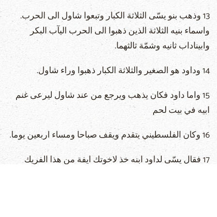
13 وذهب بنو يسّى الثلاثة الكبار وتبعوا شاول الى الحرب.
واسماء بنيه الثلاثة الذين ذهبوا الى الحرب اليآب البكر
وابيناداب ثانيه وشمّة ثالثهما.
14 وداود هو الصغير والثلاثة الكبار ذهبوا وراء شاول.
15 واما داود فكان يذهب ويرجع من عند شاول ليرعى غنم
ابيه في بيت لحم
16 وكان الفلسطيني يتقدم ويقف صباحا ومساء اربعين يوما.
17 فقال يسّى لداود ابنه خذ لاخوتك ايفة من هذا الفريك
وهذه العشر الخبزات واركض الى المحلّة الى اخوتك.
18 وهذه العشر القطعات من الجبن قدمها لرئيس الالف
وافتقد سلامة اخوتك وخذ منهم عربونا.