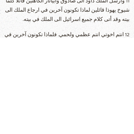
11 وارسل الملك داود الى صادوق وابياثار الكاهنين قائلا كلما
شيوخ يهوذا قائلين لماذا تكونون آخرين في ارجاع الملك الى
بيته وقد أتى كلام جميع اسرائيل الى الملك في بيته.
12 انتم اخوتي انتم عظمي ولحمي. فلماذا تكونون آخرين في
ارجاع الملك.
13 وتقولان لعماسا. أما انت عظمي ولحمي. هكذا يفعل بي
الله وهكذا يزيد ان كنت لا تصير رئيس جيش عندي كل الايام
بدل يوآب.
14 فاستمال بقلوب جميع رجال يهوذا كرجل واحد فارسلوا
الى الملك قائلين ارجع انت وجميع عبيدك.
15 فرجع الملك وأتى الى الاردن وأتى يهوذا الى الجلجال
سائرا لملاقاة الملك ليعبّر الملك الاردن.