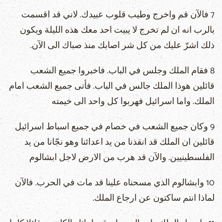
7 فالآن قم واخرج وطيب قلوب عبيدك. لاني قد اقسمت
بالرب انه ان لم تخرج لا يبيت احد معك هذه الليلة ويكون
ذلك اشرّ عليك من كل شر اصابك منذ صباك الى الآن.
8 فقام الملك وجلس في الباب. فاخبروا جميع الشعب
قائلين هوذا الملك جالس في الباب. فأتى جميع الشعب امام
الملك. واما اسرائيل فهربوا كل واحد الى خيمته
9 وكان جميع الشعب في خصام في جميع اسباط اسرائيل
قائلين ان الملك قد انقذنا من يد اعدائنا وهو نجّانا من يد
الفلسطينيين. والآن قد هرب من الارض لاجل ابشالوم
10 وابشالوم الذي مسحناه علينا قد مات في الحرب. فالآن
لماذا انتم ساكتون عن ارجاع الملك.