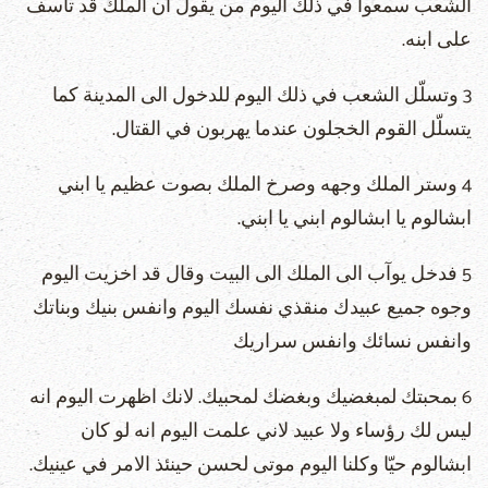
الشعب سمعوا في ذلك اليوم من يقول ان الملك قد تأسف
على ابنه.
3 وتسلّل الشعب في ذلك اليوم للدخول الى المدينة كما
يتسلّل القوم الخجلون عندما يهربون في القتال.
4 وستر الملك وجهه وصرخ الملك بصوت عظيم يا ابني
ابشالوم يا ابشالوم ابني يا ابني.
5 فدخل يوآب الى الملك الى البيت وقال قد اخزيت اليوم
وجوه جميع عبيدك منقذي نفسك اليوم وانفس بنيك وبناتك
وانفس نسائك وانفس سراريك
6 بمحبتك لمبغضيك وبغضك لمحبيك. لانك اظهرت اليوم انه
ليس لك رؤساء ولا عبيد لاني علمت اليوم انه لو كان
ابشالوم حيّا وكلنا اليوم موتى لحسن حينئذ الامر في عينيك.