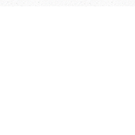
19 الا انك انت لا تبني البيت بل ابنك الخارج من صلبك هو
يبني البيت لاسمي .
20 واقام الرب كلامه الذي تكلم به وقد قمت انا مكان داود
ابي وجلست على كرسي اسرائيل كما تكلم الرب وبنيت
البيت لاسم الرب اله اسرائيل
21 وجعلت هناك مكانا للتابوت الذي فيه عهد الرب الذي
قطعه مع آبائنا عند اخراجه اياهم من ارض مصر
22 ووقف سليمان امام مذبح الرب تجاه كل جماعة اسرائيل
وبسط يديه الى السماء
23 وقال . ايها الرب اله اسرائيل ليس اله مثلك في السماء
من فوق ولا على الارض من اسفل حافظ العهد والرحمة