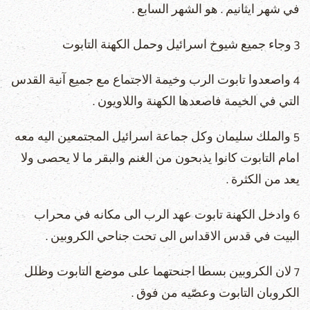
في شهر ايثانيم . هو الشهر السابع .
3 وجاء جميع شيوخ اسرائيل وحمل الكهنة التابوت
4 واصعدوا تابوت الرب وخيمة الاجتماع مع جميع آنية القدس
التي في الخيمة فاصعدها الكهنة واللاويون .
5 والملك سليمان وكل جماعة اسرائيل المجتمعين اليه معه
امام التابوت كانوا يذبحون من الغنم والبقر ما لا يحصى ولا
يعد من الكثرة .
6 وادخل الكهنة تابوت عهد الرب الى مكانه في محراب
البيت في قدس الاقداس الى تحت جناحي الكروبين .
7 لان الكروبين بسطا اجنحتهما على موضع التابوت وظلل
الكروبان التابوت وعصّيه من فوق .