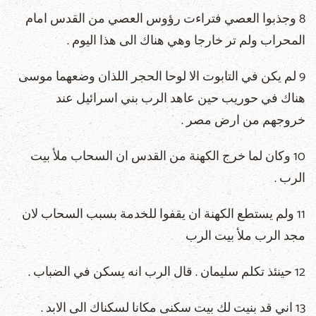
8 وجذبوا العصي فتراءت رؤوس العصي من القدس امام
المحراب ولم تر خارجا وهي هناك الى هذا اليوم .
9 لم يكن في التابوت الا لوحا الحجر اللذان وضعهما موسى
هناك في حوريب حين عاهد الرب بني اسرائيل عند
خروجهم من ارض مصر .
10 وكان لما خرج الكهنة من القدس ان السحاب ملأ بيت
الرب .
11 ولم يستطع الكهنة ان يقفوا للخدمة بسبب السحاب لان
مجد الرب ملأ بيت الرب
12 حينئذ تكلم سليمان . قال الرب انه يسكن في الضباب .
13 اني قد بنيت لك بيت سكنى مكانا لسكناك الى الابد .