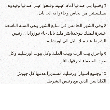
7 وقتلوا بني صدقيا امام عينيه. وقلعوا عيني صدقيا وقيدوه
بسلسلتين من نحاس وجاءوا به الى بابل
8 وفي الشهر الخامس في سابع الشهر وهي السنة التاسعة
عشرة للملك نبوخذناصّر ملك بابل جاء نبوزرادان رئيس
الشرط عبد ملك بابل الى اورشليم.
9 واحرق بيت الرب وبيت الملك وكل بيوت اورشليم وكل
بيوت العظماء احرقها بالنار.
10 وجميع اسوار اورشليم مستديرا هدمها كل جيوش
الكلدانيين الذين مع رئيس الشرط.
11 وبقية الشعب الذين بقوا في المدينة والهاربون الذين
هربوا الى ملك بابل وبقية الجمهور سباهم نبوزرادان رئيس
الشرط.