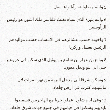
5 وابنه ميخاوابنه رآيا وابنه بعل
6 وابنه بئيرة الذي سباه تغلث فلناسر ملك اشور. هو رئيس
الرأوبينيين.
7 واخوته حسب عشائرهم في الانتساب حسب مواليدهم
الرئيس يعيئيل وزكريا
8 وبالع بن عزاز بن شامع بن يوئيل الذي سكن في عروعير
حتى الى نبو وبعل معون.
9 وسكن شرقا الى مدخل البرية من نهر الفرات لان
ماشيتهم كثرت في ارض جلعاد.
10 وفي ايام شاول عملوا حربا مع الهاجريين فسقطوا
بايديهم وسكنوا في خيامهم في جميع جهات شرق جلعاد.