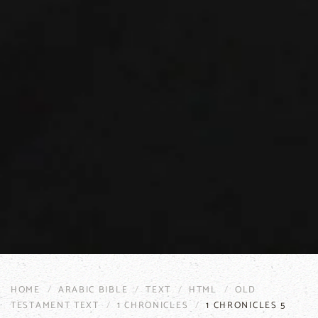
HOME
ARABIC BIBLE
TEXT
HTML
OLD
TESTAMENT TEXT
1 CHRONICLES
1 CHRONICLES 5