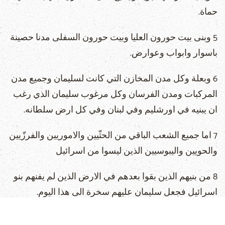
حماة.
5 وبنى بيت حورون العليا وبيت حورون السفلى مدنا حصينة
باسوار وابواب وعوارض.
6 وبعلة وكل مدن المخازن التي كانت لسليمان وجميع مدن
المركبات ومدن الفرسان وكل مرغوب سليمان الذي رغب
ان يبنيه في اورشليم وفي لبنان وفي كل ارض سلطانه.
7 اما جميع الشعب الباقي من الحثّيين والاموريين والفرزّيين
والحويين واليبوسيين الذين ليسوا من اسرائيل
8 من بنيهم الذين بقوا بعدهم في الارض الذين لم يفنهم بنو
اسرائيل فجعل سليمان عليهم سخرة الى هذا اليوم.
9 واما بنو اسرائيل فلم يجعل سليمان منهم عبيدا لشغله