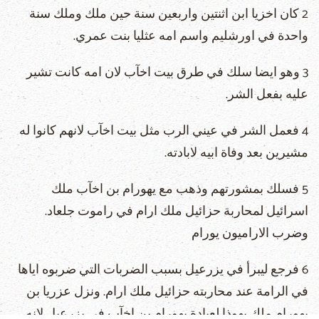
2 كان اخزيا ابن اثنتين واربعين سنة حين ملك وملك سنة
واحدة في اورشليم واسم امه عثليا بنت عمري.
3 وهو ايضا سلك في طرق بيت اخآب لان امه كانت تشير
عليه بفعل الشر.
4 فعمل الشر في عيني الرب مثل بيت اخآب لانهم كانوا له
مشيرين بعد وفاة ابيه لابادته.
5 فسلك بمشورتهم وذهب مع يهورام بن اخآب ملك
اسرائيل لمحاربة حزائيل ملك ارام في راموت جلعاد.
وضرب الاراميون يورام
6 فرجع ليبرأ في يزرعيل بسبب الضربات التي ضربوه اياها
في الرامة عند محاربته حزائيل ملك ارام. ونزل عزريا بن
يهورام ملك يهوذا لعيادة يهورام بن اخآب في يزرعيل لانه