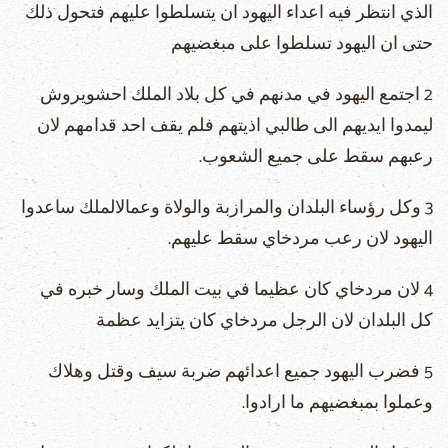
الذي انتظر فيه اعداء اليهود ان يتسلطوا عليهم فتحول ذلك
حتى ان اليهود تسلطوا على مبغضيهم
2 اجتمع اليهود في مدنهم في كل بلاد الملك احشويروش
ليمدوا ايديهم الى طالبي اذيتهم فلم يقف احد قدامهم لان
رعبهم سقط على جميع الشعوب.
3 وكل رؤساء البلدان والمرازبة والولاة وعمالالملك ساعدوا
اليهود لان رعب مردخاي سقط عليهم.
4 لان مردخاي كان عظيما في بيت الملك وسار خبره في
كل البلدان لان الرجل مردخاي كان يتزايد عظمة
5 فضرب اليهود جميع اعدائهم ضربة سيف وقتل وهلاك
وعملوا بمبغضيهم ما ارادوا.