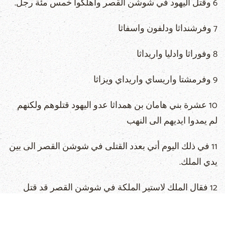
6 وقتل اليهود في شوشن القصر واهلكوا خمس مئة رجل.
7 وفرشنداثا ودلفون واسفاثا
8 وفوراثا وادليا واريداثا
9 وفرمشتا واريساي واريداي ويزاثا
10 عشرة بني هامان بن همداثا عدو اليهود قتلوهم ولكنهم
لم يمدوا ايديهم الى النهب
11 في ذلك اليوم أتي بعدد القتلى في شوشن القصر الى بين
يدي الملك.
12 فقال الملك لاستير الملكة في شوشن القصر قد قتل
اليهود واهلكوا خمس مئة رجل وبني هامان العشرة فماذا
عملوا في باقي بلدان الملك. فما هو سؤلك فيعطى لك وما