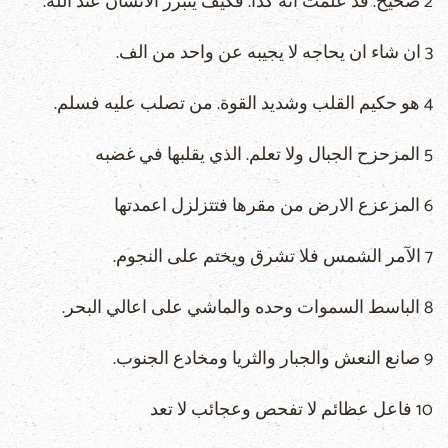
2 صحيح. قد علمت انه كذا. فكيف يتبرر الانسان عند الله.
3 ان شاء ان يحاجه لا يجيبه عن واحد من الف.
4 هو حكيم القلب وشديد القوة. من تصلب عليه فسلم.
5 المزحزح الجبال ولا تعلم. الذي يقلبها في غضبه
6 المزعزع الارض من مقرها فتتزلزل اعمدتها
7 الآمر الشمس فلا تشرق ويختم على النجوم.
8 الباسط السموات وحده والماشي على اعالي البحر.
9 صانع النعش والجبار والثريا ومخادع الجنوب.
10 فاعل عظائم لا تفحص وعجائب لا تعد