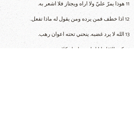
11 هوذا يمرّ عليّ ولا اراه ويجتاز فلا اشعر به.
12 اذا خطف فمن يرده ومن يقول له ماذا تفعل.
13 الله لا يرد غضبه. ينحني تحته اعوان رهب.
14 كم بالاقل انا اجاوبه واختار كلامي معه.
15 لاني وان تبررت لا اجاوب بل استرحم ديّاني.
16 لو دعوت فاستجاب لي لما آمنت بانه سمع صوتي
17 ذاك الذي يسحقني بالعاصفة ويكثر جروحي بلا سبب.
18 لا يدعني آخذ نفسي ولكن يشبعني مرائر.
19 ان كان من جهة قوة القوي يقول هانذا. وان كان من جهة