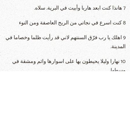
7 هانذا كنت ابعد هاربا وأبيت في البرية. سلاه.
8 كنت اسرع في نجاتي من الريح العاصفة ومن النوء
9 اهلك يا رب فرّق السنتهم لاني قد رأيت ظلما وخصاما في
المدينة.
10 نهارا وليلا يحيطون بها على اسوارها واثم ومشقة في
وسطها.
11 مفاسد في وسطها ولا يبرح من ساحتها ظلم وغش.
12 لانه ليس عدو يعيرني فاحتمل. ليس مبغضي تعظم عليّ
فاختبئ منه
13 بل انت انسان عديلي الفي وصديقي