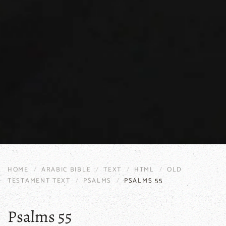
HOME
ARABIC BIBLE
TEXT
HTML
OLD
TESTAMENT TEXT
PSALMS
PSALMS 55
Psalms 55