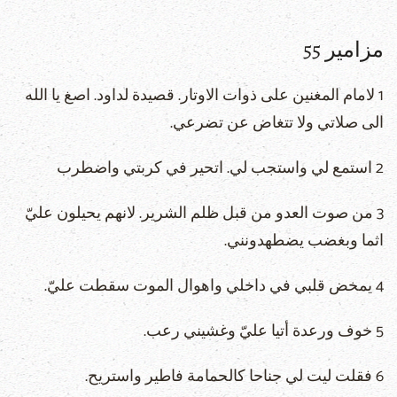
مزامير 55
1 لامام المغنين على ذوات الاوتار. قصيدة لداود. اصغ يا الله
الى صلاتي ولا تتغاض عن تضرعي.
2 استمع لي واستجب لي. اتحير في كربتي واضطرب
3 من صوت العدو من قبل ظلم الشرير. لانهم يحيلون عليّ
اثما وبغضب يضطهدونني.
4 يمخض قلبي في داخلي واهوال الموت سقطت عليّ.
5 خوف ورعدة أتيا عليّ وغشيني رعب.
6 فقلت ليت لي جناحا كالحمامة فاطير واستريح.