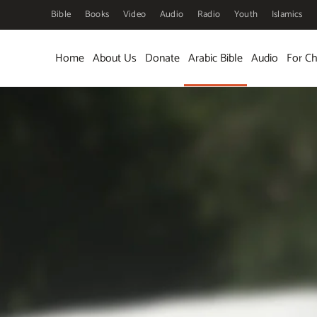
Bible
Books
Video
Audio
Radio
Youth
Islamics
Skip to main content
Home
About Us
Donate
Arabic Bible
Audio
For Ch