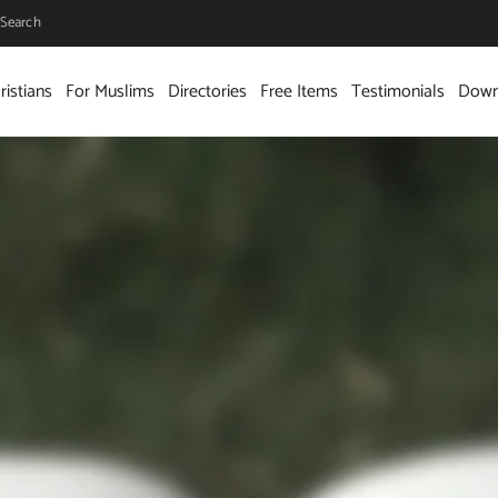
Search
ristians
For Muslims
Directories
Free Items
Testimonials
Down