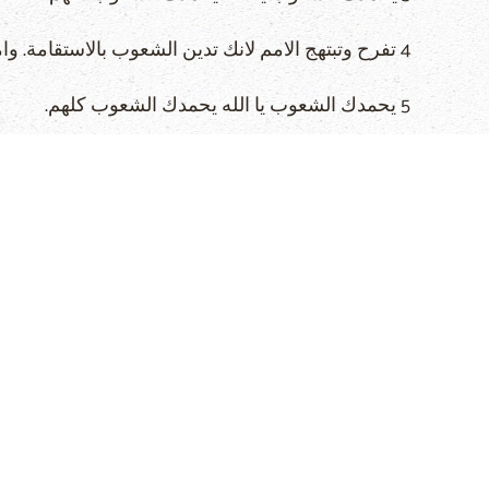
4 تفرح وتبتهج الامم لانك تدين الشعوب بالاستقامة. وامم الارض تهديهم. سلاه.
5 يحمدك الشعوب يا الله يحمدك الشعوب كلهم.
6 الارض اعطت غلتها. يباركنا الله الهنا.
7 يباركنا الله وتخشاه كل اقاصي الارض
Next