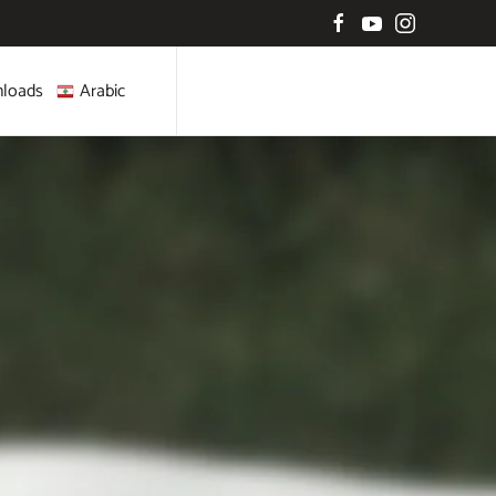
loads
Arabic