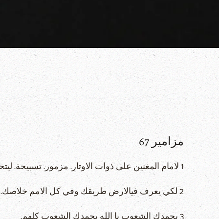
مزامير 67
1 لامام المغنين على ذوات الاوتار. مزمور. تسبيحة. ليتحنن الله علينا وليباركنا. لينر بوجهه علينا. سلاه.
2 لكي يعرف فيالارض طريقك وفي كل الامم خلاصك.
3 يحمدك الشعوب يا الله يحمدك الشعوب كلهم.