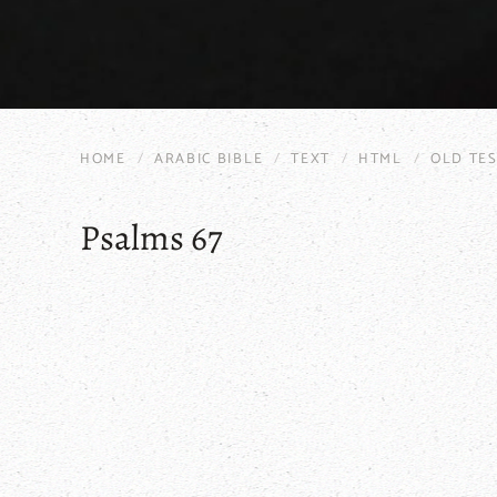
HOME
ARABIC BIBLE
TEXT
HTML
OLD TE
Psalms 67