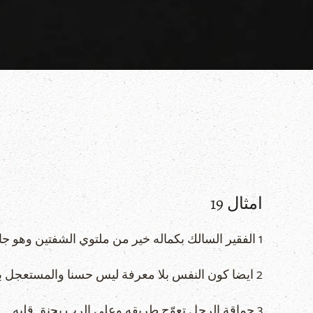
امثال 19
1 الفقير السالك بكماله خير من ملتوي الشفتين وهو جاهل.
2 ايضا كون النفس بلا معرفة ليس حسنا والمستعجل برجليه يخطأ.
3 حماقة الرجل تعوّج طريقه وعلى الرب يحنق قلبه.