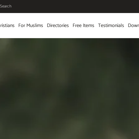
Search
ristians
For Muslims
Directories
Free Items
Testimonials
Down