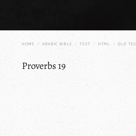
HOME
ARABIC BIBLE
TEXT
HTML
OLD TE
Proverbs 19