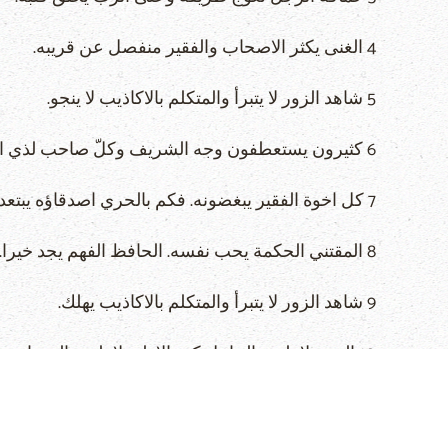
4 الغنى يكثر الاصحاب والفقير منفصل عن قريبه.
5 شاهد الزور لا يتبرأ والمتكلم بالاكاذيب لا ينجو.
6 كثيرون يستعطفون وجه الشريف وكلّ صاحب لذي العطايا.
7 كل اخوة الفقير يبغضونه. فكم بالحري اصدقاؤه يبتعدون عنه. من يتبع اقوالا فهي له.
8 المقتني الحكمة يحب نفسه. الحافظ الفهم يجد خيرا.
9 شاهد الزور لا يتبرأ والمتكلم بالاكاذيب يهلك.
10 التنعم لا يليق بالجاهل كم بالاولى لا يليق بالعبد ان يتسلط على الرؤساء
11 تعقل الانسان يبطئ غضبه وفخره الصفح عن معصية.