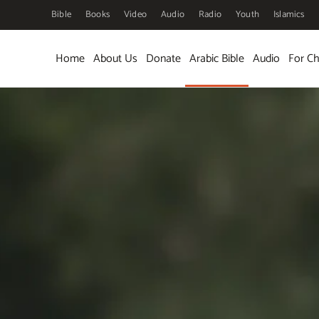
Bible
Books
Video
Audio
Radio
Youth
Islamics
Skip to main content
Home
About Us
Donate
Arabic Bible
Audio
For Ch