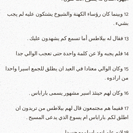
12 وبينما كان رؤساء الكهنة والشيوخ يشتكون عليه لم يجب
بشيء .
13 فقال له بيلاطس أما تسمع كم يشهدون عليك .
14 فلم يجبه ولا عن كلمة واحدة حتى تعجب الوالي جدا
15 وكان الوالي معتادا في العيد ان يطلق للجمع اسيرا واحدا
من ارادوه .
16 وكان لهم حينئذ اسير مشهور يسمى باراباس .
17 ففيما هم مجتمعون قال لهم بيلاطس من تريدون ان
اطلق لكم .باراباس ام يسوع الذي يدعى المسيح .
18 لانه علم انهم اسلموه حسدا .