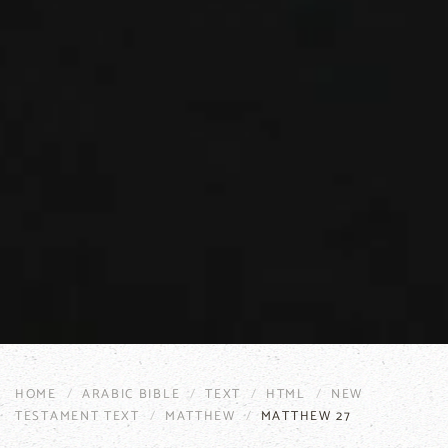
HOME
ARABIC BIBLE
TEXT
HTML
NEW
TESTAMENT TEXT
MATTHEW
MATTHEW 27