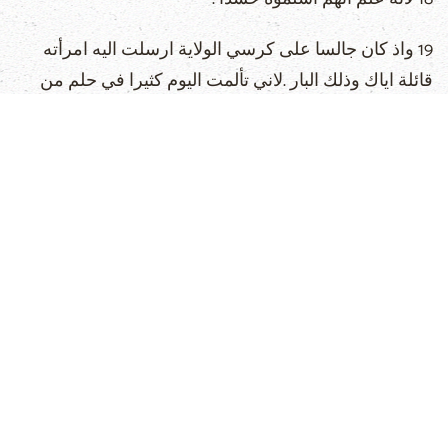
19 واذ كان جالسا على كرسي الولاية ارسلت اليه امرأته
قائلة اياك وذلك البار .لاني تألمت اليوم كثيرا في حلم من
اجله .
20 ولكن رؤساء الكهنة والشيوخ حرّضوا الجموع على ان
يطلبوا باراباس ويهلكوا يسوع .
21 فاجاب الوالي وقال لهم من من الاثنين تريدون ان اطلق
لكم .فقالوا باراباس .
22 قال لهم بيلاطس فماذا افعل بيسوع الذي يدعى المسيح
.قال له الجميع ليصلب .
23 فقال الوالي وايّ شر عمل .فكانوا يزدادون صراخا قائلين
ليصلب .