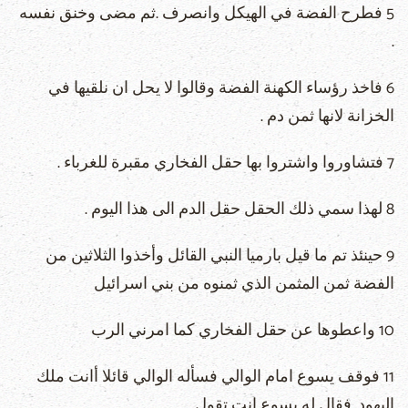
5 فطرح الفضة في الهيكل وانصرف .ثم مضى وخنق نفسه
.
6 فاخذ رؤساء الكهنة الفضة وقالوا لا يحل ان نلقيها في
الخزانة لانها ثمن دم .
7 فتشاوروا واشتروا بها حقل الفخاري مقبرة للغرباء .
8 لهذا سمي ذلك الحقل حقل الدم الى هذا اليوم .
9 حينئذ تم ما قيل بارميا النبي القائل وأخذوا الثلاثين من
الفضة ثمن المثمن الذي ثمنوه من بني اسرائيل
10 واعطوها عن حقل الفخاري كما امرني الرب
11 فوقف ‎يسوع ‎امام الوالي فسأله الوالي قائلا أانت ملك
اليهود .فقال له يسوع انت تقول .