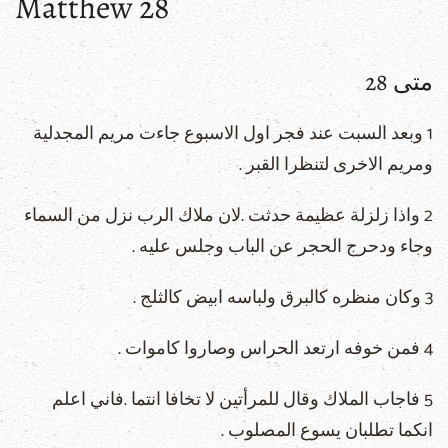
Matthew 28
متى 28
1 وبعد السبت عند فجر اول الاسبوع جاءت مريم المجدلية
ومريم الاخرى لتنظرا القبر .
2 واذا زلزلة عظيمة حدثت .لان ملاك الرب نزل من السماء
وجاء ودحرج الحجر عن الباب وجلس عليه .
3 وكان منظره كالبرق ولباسه ابيض كالثلج .
4 فمن خوفه ارتعد الحراس وصاروا كاموات .
5 فاجاب الملاك وقال للمرأتين لا تخافا انتما .فاني اعلم
انكما تطلبان يسوع المصلوب .