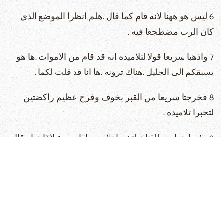
6 ليس هو ههنا لانه قام كما قال .هلم انظرا الموضع الذي
كان الرب مضطجعا فيه .
7 واذهبا سريعا قولا لتلاميذه انه قد قام من الاموات .ها هو
يسبقكم الى الجليل .هناك ترونه .ها انا قد قلت لكما .
8 فخرجتا سريعا من القبر بخوف وفرح عظيم راكضتين
لتخبرا تلاميذه .
9 وفيما هما منطلقتان لتخبرا تلاميذه اذا يسوع لاقاهما وقال
سلام لكما .فتقدمتا وامسكتا بقدميه وسجدتا له .
10 فقال لهما يسوع لا تخافا .اذهبا قولا لاخوتي ان يذهبوا الى
الجليل وهناك يرونني
11 وفيما هما ذاهبتان اذا قوم من الحراس جاءوا الى المدينة