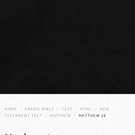
HOME
ARABIC BIBLE
TEXT
HTML
NEW
TESTAMENT TEXT
MATTHEW
MATTHEW 28