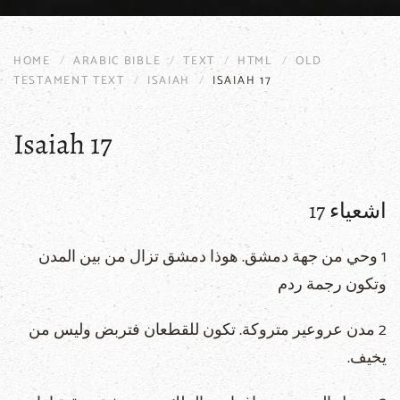
HOME
ARABIC BIBLE
TEXT
HTML
OLD
TESTAMENT TEXT
ISAIAH
ISAIAH 17
Isaiah 17
اشعياء 17
1 وحي من جهة دمشق. هوذا دمشق تزال من بين المدن
وتكون رجمة ردم
2 مدن عروعير متروكة. تكون للقطعان فتربض وليس من
يخيف.