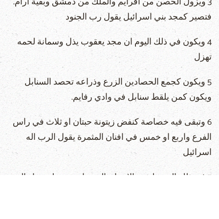
3 ويزول الحصن من افرايم والملك من دمشق وبقية ارام.
فتصير كمجد بني اسرائيل يقول رب الجنود
4 ويكون في ذلك اليوم ان مجد يعقوب يذل وسمانة لحمه
تهزل
5 ويكون كجمع الحصادين الزرع وذراعه تحصد السنابل
ويكون كمن يلقط سنابل في وادي رفايم.
6 وتبقى فيه خصاصة كنفض زيتونة حبتان او ثلاث في راس
الفرع واربع او خمس في افنان المثمرة يقول الرب اله
اسرائيل
7 في ذلك اليوم يلتفت الانسان الى صانعه وتنظر عيناه الى
قدوس اسرائيل.
8 ولا يلتفت الى المذابح صنعة يديه ولا ينظر الى ما صنعته