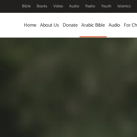
Bible
Books
Video
Audio
Radio
Youth
Islamics
Skip to main content
Home
About Us
Donate
Arabic Bible
Audio
For Ch