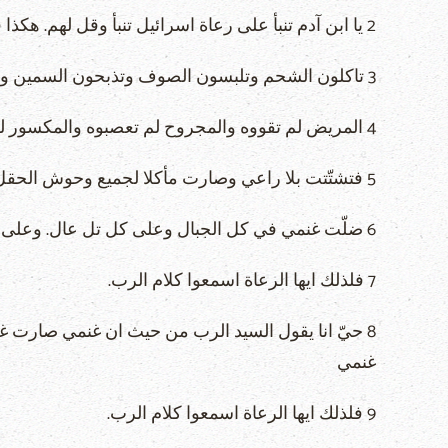
2 يا ابن آدم تنبأ على رعاة اسرائيل تنبأ وقل لهم. هكذا قال السيد الرب للرعاة. ويل لرعاة اسرائيل الذين كانوا يرعون انفسهم. ألا يرعى الرعاة الغنم.
3 تاكلون الشحم وتلبسون الصوف وتذبحون السمين ولا ترعون الغنم.
4 المريض لم تقووه والمجروح لم تعصبوه والمكسور لم تجبروه والمطرود لم تستردوه والضال لم تطلبوه بل بشدة وبعنف تسلطتم عليهم.
5 فتشتّتت بلا راعي وصارت مأكلا لجميع وحوش الحقل وتشتّتت.
6 ضلّت غنمي في كل الجبال وعلى كل تل عال. وعلى كل وجه الارض تشتّتت غنمي ولم يكن من يسأل او يفتش
7 فلذلك ايها الرعاة اسمعوا كلام الرب.
8 حيّ انا يقول السيد الرب من حيث ان غنمي صارت 
غنمي
9 فلذلك ايها الرعاة اسمعوا كلام الرب.