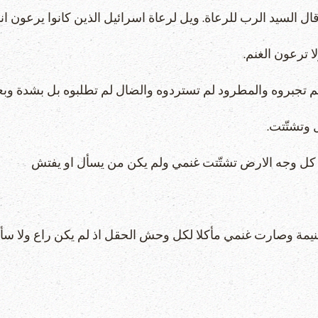
غنيمة وصارت غنمي مأكلا لكل وحش الحقل اذ لم يكن راع ولا س