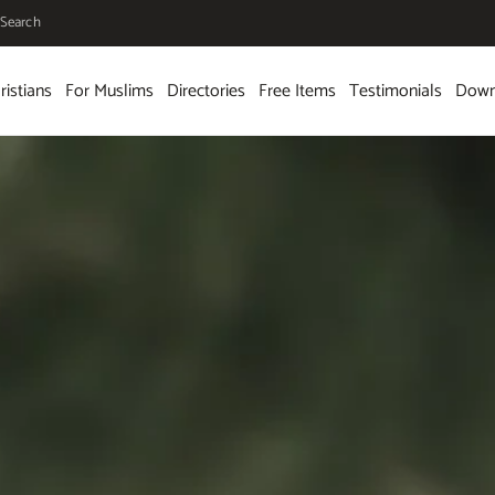
Search
ristians
For Muslims
Directories
Free Items
Testimonials
Down