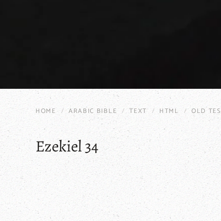
HOME
ARABIC BIBLE
TEXT
HTML
OLD TE
Ezekiel 34