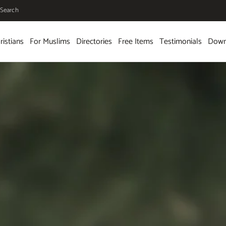
Search
ristians
For Muslims
Directories
Free Items
Testimonials
Down