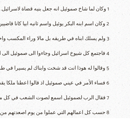
1 وكان لما شاخ صموئيل انه جعل بنيه قضاة لاسرائيل.
2 وكان اسم ابنه البكر يوئيل واسم ثانيه ابيا كانا قاضيين في بئر سبع.
3 ولم يسلك ابناه في طريقه بل مالا وراء المكسب واخذا رشوة وعوّجا القضاء.
4 فاجتمع كل شيوخ اسرائيل وجاءوا الى صموئيل الى الرامة
5 وقالوا له هوذا انت قد شخت وابناك لم يسيرا في طريقك. فالآن اجعل لنا ملكا يقضي لنا كسائر الشعوب.
6 فساء الأمر في عيني صموئيل اذ قالوا اعطنا ملكا يقضي لنا. وصلى صموئيل الى الرب.
7 فقال الرب لصموئيل اسمع لصوت الشعب في كل ما يقولون لك. لانهم لم يرفضوك انت بل اياي رفضوا حتى لا املك عليهم.
8 حسب كل اعمالهم التي عملوا من يوم اصعدتهم من مصر الى هذا اليوم وتركوني وعبدوا آلهة اخرى هكذا هم عاملون بك ايضا.
9 فالآن اسمع لصوتهم. ولكن أشهدنّ عليهم واخبرهم بقضاء الملك الذي يملك عليهم