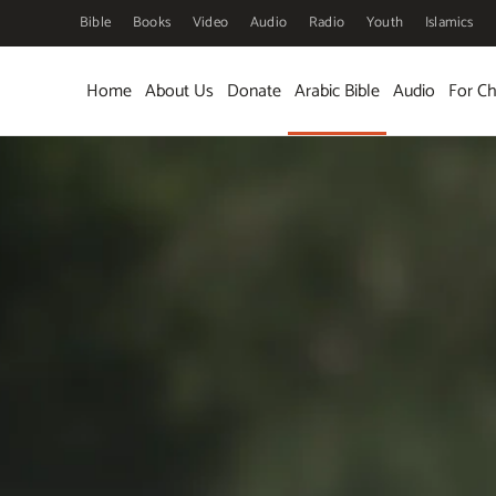
Bible
Books
Video
Audio
Radio
Youth
Islamics
Skip to main content
Home
About Us
Donate
Arabic Bible
Audio
For Ch