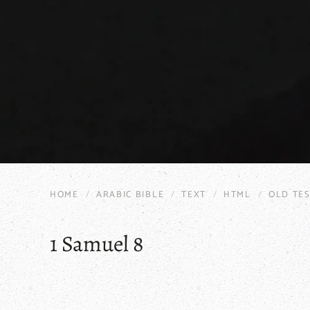
HOME
ARABIC BIBLE
TEXT
HTML
OLD TE
1 Samuel 8