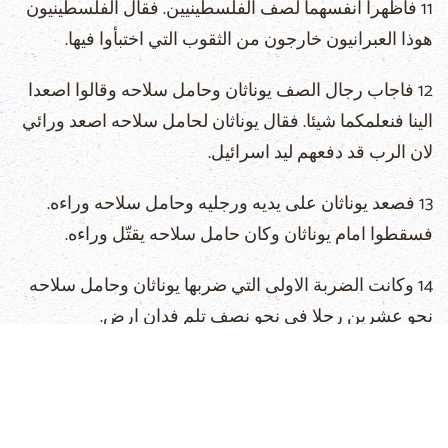
11 فاظهرا انفسهما لصف الفلسطينيين. فقال الفلسطينيون
هوذا العبرانيون خارجون من الثقوب التي اختبأوا فيها.
12 فاجاب رجال الصف يوناثان وحامل سلاحه وقالوا اصعدا
الينا فنعلمكما شيئا. فقال يوناثان لحامل سلاحه اصعد ورائي
لان الرب قد دفعهم ليد اسرائيل.
13 فصعد يوناثان على يديه ورجليه وحامل سلاحه وراءه.
فسقطوا امام يوناثان وكان حامل سلاحه يقتّل وراءه.
14 وكانت الضربة الاولى التي ضربها يوناثان وحامل سلاحه
نحو عشرين رجلا في نحو نصف تلم فدان ارض.
15 وكان ارتعاد في المحلّة في الحقل وفي جميع الشعب.
الصفّ والمخرّبون ارتعدوا هم ايضا ورجفت الارض فكان
ارتعاد عظيم