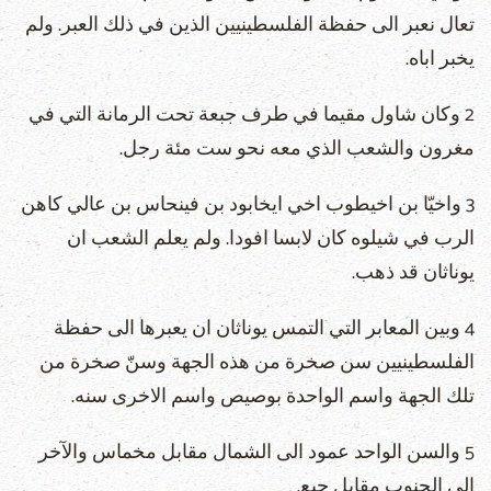
تعال نعبر الى حفظة الفلسطينيين الذين في ذلك العبر. ولم
يخبر اباه.
2 وكان شاول مقيما في طرف جبعة تحت الرمانة التي في
مغرون والشعب الذي معه نحو ست مئة رجل.
3 واخيّا بن اخيطوب اخي ايخابود بن فينحاس بن عالي كاهن
الرب في شيلوه كان لابسا افودا. ولم يعلم الشعب ان
يوناثان قد ذهب.
4 وبين المعابر التي التمس يوناثان ان يعبرها الى حفظة
الفلسطينيين سن صخرة من هذه الجهة وسنّ صخرة من
تلك الجهة واسم الواحدة بوصيص واسم الاخرى سنه.
5 والسن الواحد عمود الى الشمال مقابل مخماس والآخر
الى الجنوب مقابل جبع.