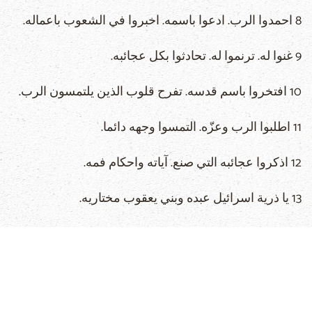
8 احمدوا الرب. ادعوا باسمه. اخبروا في الشعوب باعماله.
9 غنوا له. ترنموا له. تحادثوا بكل عجائبه.
10 افتخروا باسم قدسه. تفرح قلوب الذين يلتمسون الرب.
11 اطلبوا الرب وعزّه. التمسوا وجهه دائما.
12 اذكروا عجائبه التي صنع. آياته واحكام فمه.
13 يا ذرية اسرائيل عبده وبني يعقوب مختاريه.
14 هو الرب الهنا. في كل الارض احكامه
15 اذكروا الى الابد عهده. الكلمة التي اوصى بها الى الف
جيل.