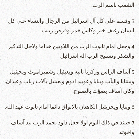
الشعب باسم الرب.
3 وقسم على كل آل اسرائيل من الرجال والنساء على كل
انسان رغيف خبز وكاس خمر وقرص زبيب
4 وجعل امام تابوت الرب من اللاويين خداما ولاجل التذكير
والشكر وتسبيح الرب اله اسرائيل
5 آساف الراس وزكريا ثانيه ويعيئيل وشميراموث ويحيئيل
ومتثايا واليآب وبنايا وعوبيد ادوم ويعيئيل بآلات رباب وعيدان.
وكان آساف يصوّت بالصنوج.
6 وبنايا ويحزيئيل الكاهنان بالابواق دائما امام تابوت عهد الله.
7 حينئذ في ذلك اليوم اولا جعل داود يحمد الرب بيد آساف
واخوته