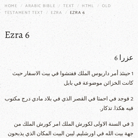
HOME
ARABIC BIBLE
TEXT
HTML
OLD
TESTAMENT TEXT
EZRA
EZRA 6
Ezra 6
عزرا 6
1 حينئذ أمر داريوس الملك ففتشوا في بيت الاسفار حيث
كانت الخزائن موضوعة في بابل
2 فوجد في احمثا في القصر الذي في بلاد مادي درج مكتوب
فيه هكذا. تذكار.
3 في السنة الاولى لكورش الملك امر كورش الملك من
جهة بيت الله في اورشليم. ليبن البيت المكان الذي يذبحون