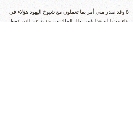
8 وقد صدر مني أمر بما تعملون مع شيوخ اليهود هؤلاء في
بناء بيت الله هذا. فمن مال الملك من جزية عبر النهر تعط
النفقة عاجلا لهؤلاء الرجال حتى لا يبطلوا.
9 وما يحتاجون اليه من الثيران والكباش والخراف محرقة
لاله السماء وحنطة وملح وخمر وزيت حسب قول الكهنة
الذين في اورشليم لتعط لهم يوما فيوما حتى لا يهدأوا
10 عن تقريب روائح سرور لاله السماء والصلاة لاجل حياة
الملك وبنيه.
11 وقد صدر مني أمر ان كل انسان يغير هذا الكلام تسحب
خشبة من بيته ويعلق مصلوبا عليها ويجعل بيته مزبلة من
اجل هذا.