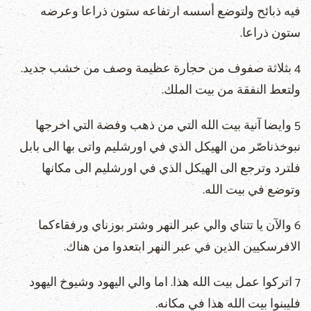
فيه ذبائح ولتوضع أسسه ارتفاعه ستون ذراعا وعرضه
ستون ذراعا.
4 بثلاثة صفوف من حجارة عظيمة وصف من خشب جديد.
ولتعط النفقة من بيت الملك.
5 وايضا آنية بيت الله التي من ذهب وفضة التي اخرجها
نبوخذناصّر من الهيكل الذي في اورشليم واتى بها الى بابل
فلترد وترجع الى الهيكل الذي في اورشليم الى مكانها
وتوضع في بيت الله.
6 والآن يا تتناي والي عبر النهر وشتر بوزناي ورفقاءكما
الافرسكيين الذين في عبر النهر ابتعدوا من هناك.
7 اتركوا عمل بيت الله هذا. اما والي اليهود وشيوخ اليهود
فليبنوا بيت الله هذا في مكانه.