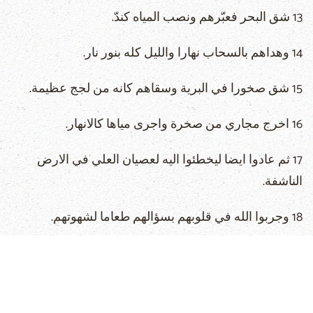
13 شق البحر فعبّرهم ونصب المياه كندّ.
14 وهداهم بالسحاب نهارا والليل كله بنور نار.
15 شق صخورا في البرية وسقاهم كانه من لجج عظيمة.
16 اخرج مجاري من صخرة واجرى مياها كالانهار.
17 ثم عادوا ايضا ليخطئوا اليه لعصيان العلي في الارض
الناشفة.
18 وجربوا الله في قلوبهم بسؤالهم طعاما لشهوتهم.
19 فوقعوا في الله. قالوا هل يقدر الله ان يرتب مائدة في
البرية.
20 هوذا ضرب الصخرة فجرت المياه وفاضت الاودية. هل