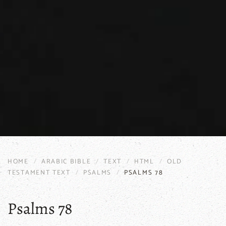
HOME
ARABIC BIBLE
TEXT
HTML
OLD
TESTAMENT TEXT
PSALMS
PSALMS 78
Psalms 78