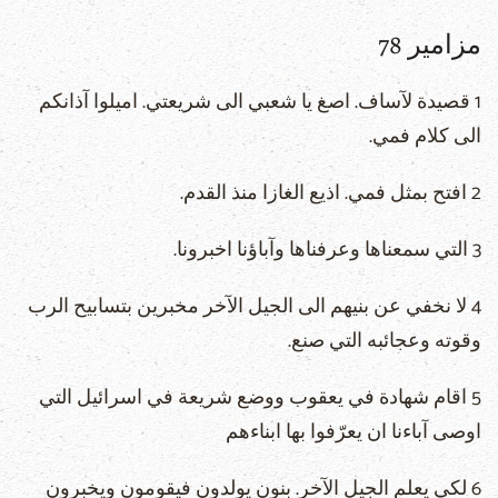
مزامير 78
1 قصيدة لآساف. اصغ يا شعبي الى شريعتي. اميلوا آذانكم
الى كلام فمي.
2 افتح بمثل فمي. اذيع الغازا منذ القدم.
3 التي سمعناها وعرفناها وآباؤنا اخبرونا.
4 لا نخفي عن بنيهم الى الجيل الآخر مخبرين بتسابيح الرب
وقوته وعجائبه التي صنع.
5 اقام شهادة في يعقوب ووضع شريعة في اسرائيل التي
اوصى آباءنا ان يعرّفوا بها ابناءهم
6 لكي يعلم الجيل الآخر. بنون يولدون فيقومون ويخبرون