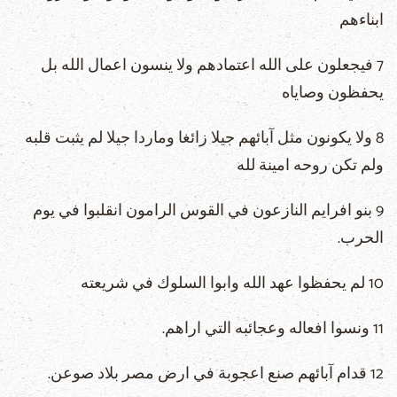
ابناءهم
7 فيجعلون على الله اعتمادهم ولا ينسون اعمال الله بل
يحفظون وصاياه
8 ولا يكونون مثل آبائهم جيلا زائغا وماردا جيلا لم يثبت قلبه
ولم تكن روحه امينة لله
9 بنو افرايم النازعون في القوس الرامون انقلبوا في يوم
الحرب.
10 لم يحفظوا عهد الله وابوا السلوك في شريعته
11 ونسوا افعاله وعجائبه التي اراهم.
12 قدام آبائهم صنع اعجوبة في ارض مصر بلاد صوعن.