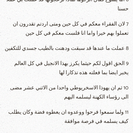
حسنا
7 لان الفقراء معكم في كل حين ومتى اردتم تقدرون ان
تعملوا بهم خيرا واما انا فلست معكم في كل حين
8 عملت ما عندها قد سبقت ودهنت بالطيب جسدي للتكفين
9 الحق اقول لكم حيثما يكرز بهذا الانجيل في كل العالم
يخبر ايضا بما فعلته هذه تذكارا لها
10 ثم ان يهوذا الاسخريوطي واحدا من الاثني عشر مضى
الى رؤساء الكهنة ليسلمه اليهم
11 ولما سمعوا فرحوا ووعدوه ان يعطوه فضة وكان يطلب
كيف يسلمه في فرصة موافقة ‎