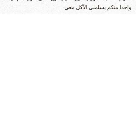
واحدا منكم يسلمني الآكل معي
19 فابتدأوا يحزنون ويقولون له واحدا فواحدا هل انا وآخر
هل انا
20 فاجاب وقال لهم هو واحد من الاثني عشر الذي يغمس
معي في الصحفة
21 ان ابن الانسان ماض كما هو مكتوب عنه ولكن ويل لذلك
الرجل الذي به يسلم ابن الانسان كان خيرا لذلك الرجل لو
لم يولد
22 وفيما هم يأكلون اخذ يسوع خبزا وبارك وكسر واعطاهم
وقال خذوا كلوا هذا هو جسدي
23 ثم اخذ الكاس وشكر واعطاهم فشربوا منها كلهم