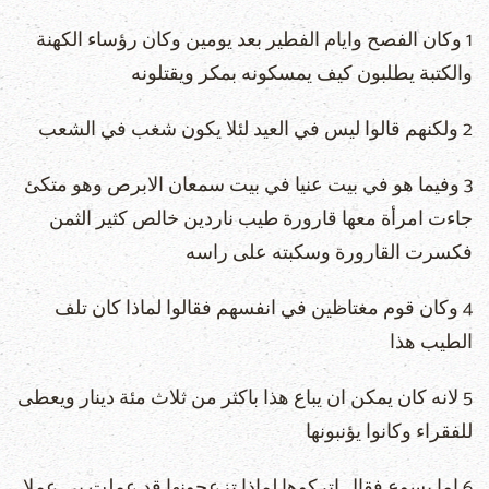
1 وكان الفصح وايام الفطير بعد يومين وكان رؤساء الكهنة
والكتبة يطلبون كيف يمسكونه بمكر ويقتلونه
2 ولكنهم قالوا ليس في العيد لئلا يكون شغب في الشعب
3 وفيما هو في بيت عنيا في بيت سمعان الابرص وهو متكئ
جاءت امرأة معها قارورة طيب ناردين خالص كثير الثمن
فكسرت القارورة وسكبته على راسه
4 وكان قوم مغتاظين في انفسهم فقالوا لماذا كان تلف
الطيب هذا
5 لانه كان يمكن ان يباع هذا باكثر من ثلاث مئة دينار ويعطى
للفقراء وكانوا يؤنبونها
6 اما يسوع فقال اتركوها لماذا تزعجونها قد عملت بي عملا