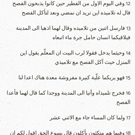
12 وفي اليوم الاول من الفطير حين كانوا يذبحون الفصح
قال له تلاميذه اين تريد ان نمضي ونعد لتأكل الفصح
13 فارسل اثنين من تلاميذه وقال لهما اذهبا الى المدينة
فيلاقيكما انسان حامل جرة ماء اتبعاه
14 وحيثما يدخل فقولا لرب البيت ان المعلّم يقول اين
المنزل حيث آكل الفصح مع تلاميذي
15 فهو يريكما علّية كبيرة مفروشة معدة هناك اعدا لنا
16 فخرج تلميذاه وأتيا الى المدينة ووجدا كما قال لهما فأعدا
الفصح
17 ولما كان المساء جاء مع الاثني عشر
18 وفيما هم متكئون يأكلون قال يسوع الحق اقول لكم ان