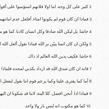
2 كثير على كل وجه. اما اولا فلانهم استؤمنوا على أقوال الله.
3 فماذا ان كان قوم لم يكونوا امناء. أفلعل عدم امانتهم يبطل امانة الله.
4 حاشا. بل ليكن الله صادقا وكل انسان كاذبا. كما هو مكتوب لكي تتبرر في كلامك وتغلب متى حوكمت
5 ولكن ان كان اثمنا يبيّن بر الله فماذا نقول ألعل الله الذي يجلب الغضب ظالم. اتكلم بحسب الانسان.
6 حاشا. فكيف يدين الله العالم اذ ذاك.
7 فانه ان كان صدق الله قد ازداد بكذبي لمجده فلماذا أدان انا بعد كخاطئ.
8 أما كما يفترى علينا وكما يزعم قوم اننا نقول لنفعل السيآت لكي تأتي الخيرات. الذين دينونتهم عادلة
9 فماذا اذا. أنحن افضل. كلا البتة. لاننا قد شكونا ان اليهود واليونانيين اجمعين تحت الخطية
10 كما هو مكتوب انه ليس بار ولا واحد.