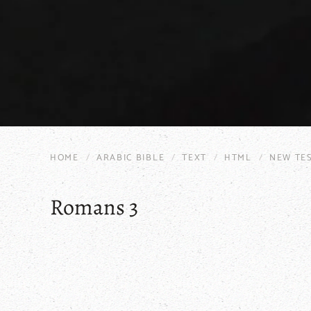
HOME
ARABIC BIBLE
TEXT
HTML
NEW TE
Romans 3