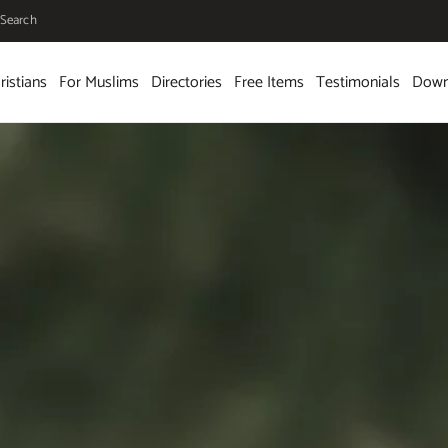
Search
ristians
For Muslims
Directories
Free Items
Testimonials
Down