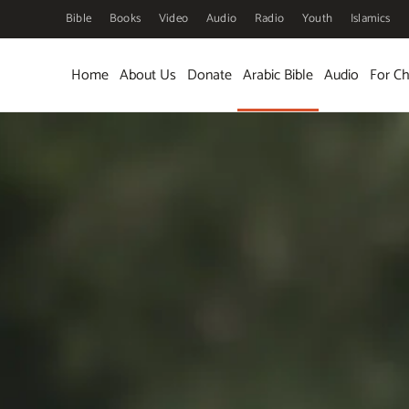
Bible
Books
Video
Audio
Radio
Youth
Islamics
Skip to main content
Home
About Us
Donate
Arabic Bible
Audio
For Ch