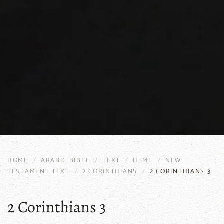
HOME
ARABIC BIBLE
TEXT
HTML
NEW
TESTAMENT TEXT
2 CORINTHIANS
2 CORINTHIANS 3
2 Corinthians 3