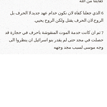
كفايتنا من الله
6 الذي جعلنا كفاة لان نكون خدام عهد جديد.لا الحرف بل
الروح.لان الحرف يقتل ولكن الروح يحيي.
7 ثم ان كانت خدمة الموت المنقوشة باحرف في حجارة قد
حصلت في مجد حتى لم يقدر بنو اسرائيل ان ينظروا الى
وجه موسى لسبب مجد وجهه
الزائل
8 فكيف لا تكون بالأولى خدمة الروح في مجد.
9 لانه ان كانت خدمة الدينونة مجدا فبالأولى كثيرا تزيد
خدمة البر في مجد.
10 فان الممجد ايضا لم يمجد من هذا القبيل لسبب المجد