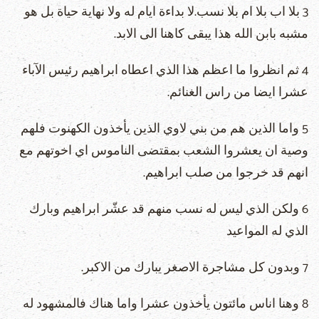
3 بلا اب بلا ام بلا نسب.لا بداءة ايام له ولا نهاية حياة بل هو
مشبه بابن الله هذا يبقى كاهنا الى الابد.
4 ثم انظروا ما اعظم هذا الذي اعطاه ابراهيم رئيس الآباء
عشرا ايضا من راس الغنائم.
5 واما الذين هم من بني لاوي الذين يأخذون الكهنوت فلهم
وصية ان يعشروا الشعب بمقتضى الناموس اي اخوتهم مع
انهم قد خرجوا من صلب ابراهيم.
6 ولكن الذي ليس له نسب منهم قد عشّر ابراهيم وبارك
الذي له المواعيد
7 وبدون كل مشاجرة الاصغر يبارك من الاكبر.
8 وهنا اناس مائتون يأخذون عشرا واما هناك فالمشهود له