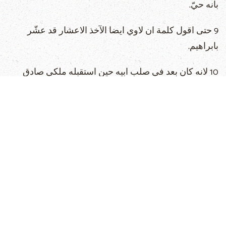
بانه حيّ.
9 حتى اقول كلمة ان لاوي ايضا الآخذ الاعشار قد عشّر
بابراهيم.
10 لانه كان بعد في صلب ابيه حين استقبله ملكي صادق
11 فلو كان بالكهنوت اللاوي كمال.اذ الشعب اخذ الناموس
عليه.ماذا كانت الحاجة بعد الى ان يقوم كاهن آخر على رتبة
ملكي صادق ولا يقال على رتبة هرون.
12 لانه ان تغيّر الكهنوت فبالضرورة يصير تغيّر للناموس
ايضا.
13 لان الذي يقال عنه هذا كان شريكا في سبط آخر لم يلازم
احد منه المذبح.