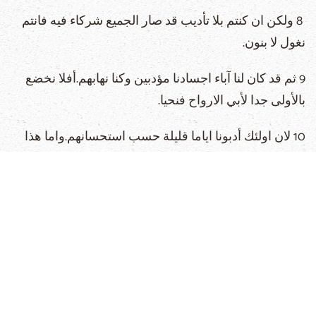
8 ولكن ان كنتم بلا تأديب قد صار الجميع شركاء فيه فانتم
نغول لا بنون.
9 ثم قد كان لنا آباء اجسادنا مؤدبين وكنا نهابهم.أفلا نخضع
بالأولى جدا لأبي الارواح فنحيا.
10 لان اولئك أدبونا اياما قليلة حسب استحسانهم.واما هذا
فلاجل المنفعة لكي نشترك في قداسته.
11 ولكن كل تأديب في الحاضر لا يرى انه للفرح بل
للحزن.واما اخيرا فيعطي الذين يتدربون به ثمر بر للسلام.
12 لذلك قوّموا الايادي المسترخية والركب المخلّعة
13 واصنعوا لارجلكم مسالك مستقيمة لكي لا يعتسف
الاعرج بل بالحري يشفى.