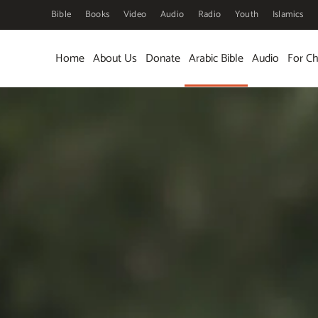
Bible
Books
Video
Audio
Radio
Youth
Islamics
Skip to main content
Home
About Us
Donate
Arabic Bible
Audio
For Ch