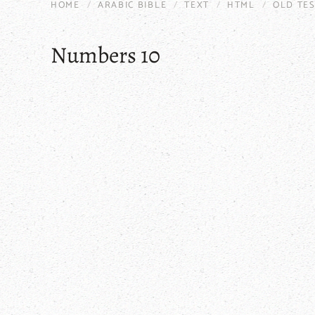
HOME
ARABIC BIBLE
TEXT
HTML
OLD TE
Numbers 10