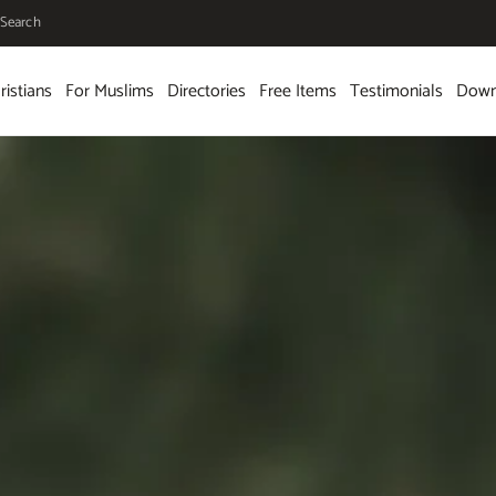
Search
ristians
For Muslims
Directories
Free Items
Testimonials
Down